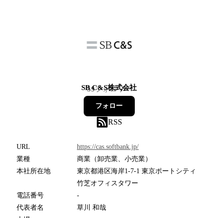
SB C&S株式会社
59
フォロワー
フォロー
RSS
URL
https://cas.softbank.jp/
業種
商業（卸売業、小売業）
本社所在地
東京都港区海岸1-7-1 東京ポートシティ
竹芝オフィスタワー
電話番号
-
代表者名
草川 和哉