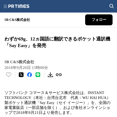
SB C&S株式会社
フォロー
わずか69g、12ヵ国語に翻訳できるポケット通訳機
「Say Easy」を発売
SB C&S株式会社
2018年9月20日 15時00分
い
い
ね
ソフトバンク コマース＆サービス株式会社は、INSTANT
！
TECHNOLOGY（本社：台湾台北市 代表：WU HAI HUA）
数
製ポケット通訳機「Say Easy（セイ イージー）」を、全国の
を
家電量販店（一部店舗を除く）、および各社オンラインショ
読
ップで2018年9月21日より発売します。
み