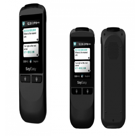
込
み
中
で
す