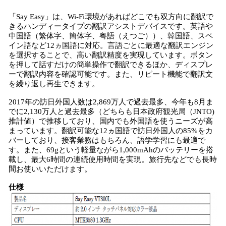
「Say Easy」は、Wi-Fi環境があればどこでも双方向に翻訳で
きるハンディータイプの翻訳アシストデバイスです。英語や
中国語（繁体字、簡体字、粤語（えつご））、韓国語、スペ
イン語など12ヵ国語に対応。言語ごとに最適な翻訳エンジン
を選択することで、高い翻訳精度を実現しています。ボタン
を押して話すだけの簡単操作で翻訳できるほか、ディスプレ
ーで翻訳内容を確認可能です。また、リピート機能で翻訳文
を繰り返し再生できます。
2017年の訪日外国人数は2,869万人で過去最多、今年も8月ま
でに2,130万人と過去最多（どちらも日本政府観光局（JNTO)
推計値）で推移しており、国内でも外国語を使うニーズが高
まっています。翻訳可能な12ヵ国語で訪日外国人の85%をカ
バーしており、接客業務はもちろん、語学学習にも最適で
す。また、69gという軽量ながら1,000mAhのバッテリーを搭
載し、最大6時間の連続使用時間を実現。旅行先などでも長時
間お使いいただけます。
仕様