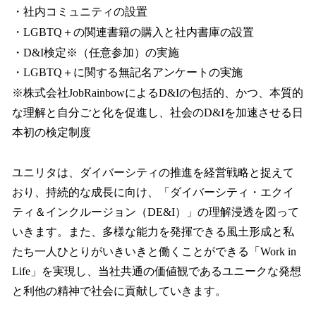
・社内コミュニティの設置
・LGBTQ＋の関連書籍の購入と社内書庫の設置
・D&I検定※（任意参加）の実施
・LGBTQ＋に関する無記名アンケートの実施
※株式会社JobRainbowによるD&Iの包括的、かつ、本質的
な理解と自分ごと化を促進し、社会のD&Iを加速させる日
本初の検定制度
ユニリタは、ダイバーシティの推進を経営戦略と捉えて
おり、持続的な成長に向け、「ダイバーシティ・エクイ
ティ＆インクルージョン（DE&I）」の理解浸透を図って
いきます。また、多様な能力を発揮できる風土形成と私
たち一人ひとりがいきいきと働くことができる「Work in
Life」を実現し、当社共通の価値観であるユニークな発想
と利他の精神で社会に貢献していきます。