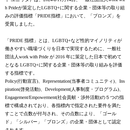
読
み
h Prideが策定したLGBTQ+に関する企業・団体等の取り組
込
みの評価指標「PRIDE指標」において、「ブロンズ」を
み
受賞しました。
中
で
す
「PRIDE 指標」とは、LGBTQ+など性的マイノリティが
働きやすい職場づくりを日本で実現するために、一般社
団法人work with Pride が 2016 年に策定した日本で初めて
となる LGBTQ+に関する企業・団体等の取り組みを評価
する指標です。
Policy(行動宣言)、Representation(当事者コミュニティ)、Ins
piration(啓発活動)、Development(人事制度・プログラム)、
Engagement/Empowerment(社会貢献・渉外活動)の５つの指
標で構成されており、各指標内で指定された要件を満た
すことで点数が付与され、その点数により、「ゴール
ド」「シルバー」「ブロンズ」の企業・団体として認定
されます。