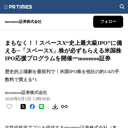
moomoo証券株式会社
フォロー
まもなく！！スペースX“史上最大級IPO”に備
える─「スペースX」株が必ずもらえる米国株
IPO応援プログラムを開催ーmoomoo証券
歴史的上場劇を最前列で！米国IPO株を他社の約1/4の手
数料で買える*1
moomoo証券株式会社
2026年6月1日 12時30分
い
い
ね
！
次世代投資アプリを提供するmoomoo証券株式会社（本