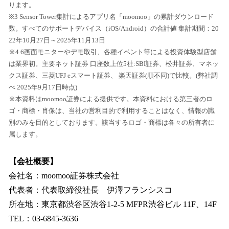
ります。
※3 Sensor Tower集計によるアプリ名「moomoo」の累計ダウンロード
数。すべてのサポートデバイス（iOS/Android）の合計値 集計期間：20
22年10月27日～2025年11月13日
※4 6画面モニターやデモ取引、各種イベント等による投資体験型店舗
は業界初。主要ネット証券 口座数上位5社:SBI証券、松井証券、マネッ
クス証券、三菱UFJ eスマート証券、 楽天証券(順不同)で比較。(弊社調
べ 2025年9月17日時点)
※本資料はmoomoo証券による提供です。本資料における第三者のロ
ゴ・商標・肖像は、当社の営利目的で利用することはなく、情報の識
別のみを目的としております。該当するロゴ・商標は各々の所有者に
属します。
【会社概要】
会社名：moomoo証券株式会社
代表者：代表取締役社長 伊澤フランシスコ
所在地：東京都渋谷区渋谷1-2-5 MFPR渋谷ビル 11F、14F
TEL：03-6845-3636