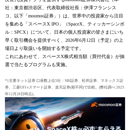
数
社：東京都渋谷区、代表取締役社長：伊澤フランシス
を
コ、以下「moomoo証券」）は、世界中の投資家から注目
読
み
を集める「スペースX IPO」（SpaceX、ティッカーシンボ
込
ル：SPCX）について、日本の個人投資家の皆さまにいち
み
早く取引機会を提供すべく、2026年6月12日（予定）の上
中
で
場日より取扱いを開始する予定です。
す
これにあわせて、スペースX株式相当額（買付代金）が抽
選で当たるプログラムも実施。
*1主要ネット証券 口座数上位5社：SBI証券、松井証券、マネックス証
券、三菱UFJ eスマート証券、楽天証券(順不同)で比較。(弊社調べ 2025
年12月26日時点)。