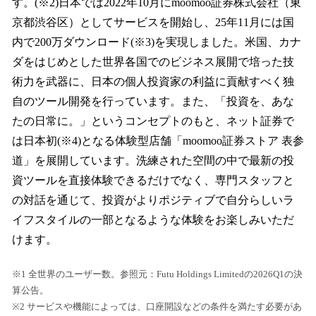
す。(※2)日本では2022年10月にmoomoo証券株式会社（東
京都渋谷区）としてサービスを開始し、25年11月には国
内で200万ダウンロード(※3)を実現しました。米国、カナ
ダをはじめとした世界各国でのビジネス展開で培った技
術力を武器に、日本の個人投資家の利益に貢献すべく独
自のツール開発を行っています。また、「投資を、あな
たの日常に。」というコンセプトのもと、ネット証券で
は日本初(※4)となる体験型店舗「moomoo証券ストア 表参
道」を展開しています。洗練された空間の中で最新の投
資ツールを直接体験できるだけでなく、専門スタッフと
の対話を通じて、投資がよりポジティブで自分らしいラ
イフスタイルの一部となるような体験をお楽しみいただ
けます。
※1 全世界のユーザー数。参照元：Futu Holdings Limitedの2026Q1の決
算公告。
※2 サービスや機能によっては、口座開設などの条件を満たす必要があ