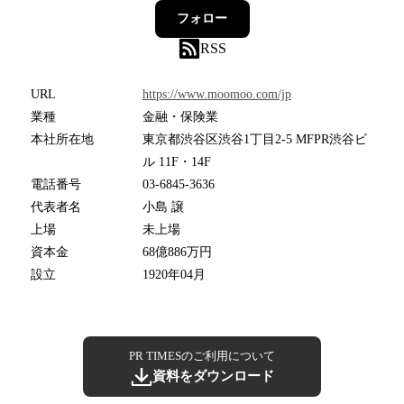
フォロー
RSS
URL
https://www.moomoo.com/jp
業種
金融・保険業
本社所在地
東京都渋谷区渋谷1丁目2-5 MFPR渋谷ビ
ル 11F・14F
電話番号
03-6845-3636
代表者名
小島 譲
上場
未上場
資本金
68億886万円
設立
1920年04月
PR TIMESのご利用について
資料をダウンロード