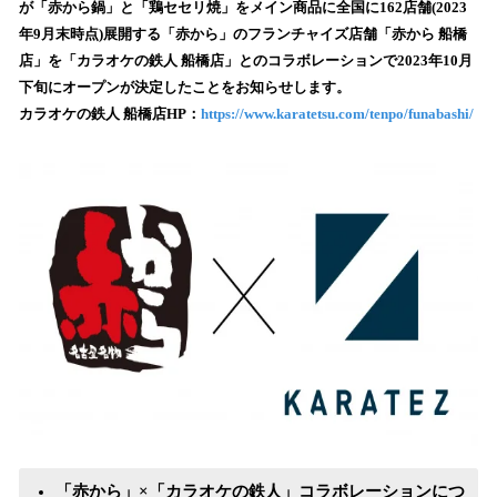
が「赤から鍋」と「鶏セセリ焼」をメイン商品に全国に162店舗(2023
み
年9月末時点)展開する「赤から」のフランチャイズ店舗「赤から 船橋
込
店」を「カラオケの鉄人 船橋店」とのコラボレーションで2023年10月
み
下旬にオープンが決定したことをお知らせします。
中
で
カラオケの鉄人 船橋店HP：
https://www.karatetsu.com/tenpo/funabashi/
す
「赤から」×「カラオケの鉄人」コラボレーションにつ