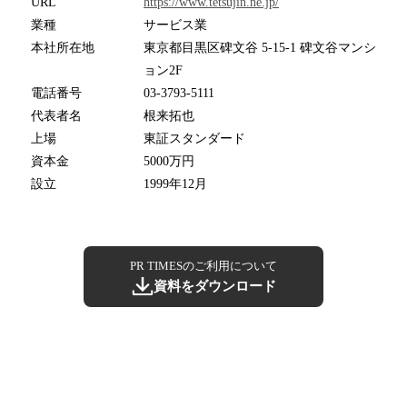
URL
https://www.tetsujin.ne.jp/
業種
サービス業
本社所在地
東京都目黒区碑文谷 5-15-1 碑文谷マンシ
ョン2F
電話番号
03-3793-5111
代表者名
根来拓也
上場
東証スタンダード
資本金
5000万円
設立
1999年12月
PR TIMESのご利用について
資料をダウンロード