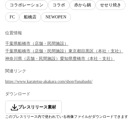
コラボレーション
コラボ
赤から鍋
せせり焼き
FC
船橋店
NEWOPEN
位置情報
千葉県
船橋市
（
店舗・民間施設
）
千葉県
船橋市
（
店舗・民間施設
）
東京都
目黒区
（
本社・支社
）
神奈川県
（
店舗・民間施設
）
愛知県
豊橋市
（
本社・支社
）
関連リンク
https://www.karatetsu-akakara.com/shop/funabashi/
ダウンロード
プレスリリース素材
このプレスリリース内で使われている画像ファイルがダウンロードできます