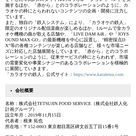
施するほか、「赤から」とのコラボレーションのように、カ
ラオケの枠にとらわれないコンテンツの企画・開発に注力し
ています。
また、独自の「鉄人システム」により、「カラオケの鉄人」
限定のオリジナル配信楽曲が楽しめるほか、1ルームで全カラ
オケ機種の曲が歌える店舗や、「LIVE DAM AiR」や「JOYS
OUND MAX GO」の最新機種を中心に設置し、"精密採点D
X"等の各種コンテンツが楽しめる店舗など、様々な市場ニー
ズに対応した店舗展開をしています。「赤から」とのコラボ
レーションのように、従来サービスの枠にとらわれず、市場
の需要変化や事業シナジーのあるコラボレーションを積極的
に展開していきます。
「カラオケの鉄人」公式サイト：
https://www.karatetsu.com
会社概要
名称：株式会社TETSUJIN FOOD SERVICE（株式会社鉄人化
計画グループ）
設立年月：2019年11月15日
代表者：根来 拓也
所在地：〒152-0003 東京都目黒区碑文谷五丁目15番1号