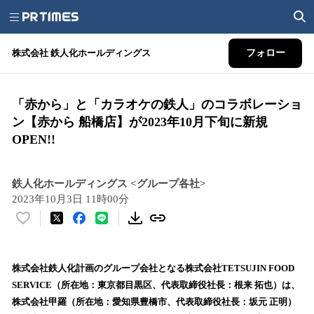
株式会社 鉄人化ホールディングス
フォロー
「赤から」と「カラオケの鉄人」のコラボレーショ
ン【赤から 船橋店】が2023年10月下旬に新規
OPEN!!
鉄人化ホールディングス <グループ各社>
2023年10月3日 11時00分
い
い
ね
！
株式会社鉄人化計画のグループ会社となる株式会社TETSUJIN FOOD
数
SERVICE（所在地：東京都目黒区、代表取締役社長：根来 拓也）は、
を
株式会社甲羅（所在地：愛知県豊橋市、代表取締役社長：坂元 正明）
読