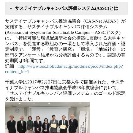
込
サステイナブルキャンパス評価システム(ASSC)とは
み
中
サステイナブルキャンパス推進協議会（CAS-Net JAPAN）が
で
実施する、サステイナブルキャンパス評価システム
す
(Assessment Sysytem for Sustainable Campus＝ASSCアスク)
は、「持続可能な環境配慮型社会の構築に貢献する大学キャ
ンパス」を促進する取組みの一環として導入された評価・認
定制度で、「運営」「教育と研究」「環境」「地域社会」の
部門をアンケート結果から分析評価するものです。認定の有
効期間は3年間です。
詳細
http://www.osc.hokudai.ac.jp/modules/pico8/index.php?
content_id=1
千葉大学は2017年2月27日に京都大学で開催された、サステ
イナブルキャンパス推進協議会平成28年度総会において、
「サステイナブルキャンパス評価システム」のゴールド認定
を受けました。