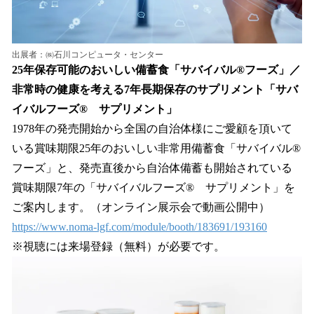
出展者：㈱石川コンピュータ・センター
25年保存可能のおいしい備蓄食「サバイバル®フーズ」／
非常時の健康を考える7年長期保存のサプリメント「サバ
イバルフーズ® サプリメント」
1978年の発売開始から全国の自治体様にご愛顧を頂いて
いる賞味期限25年のおいしい非常用備蓄食「サバイバル®
フーズ」と、発売直後から自治体備蓄も開始されている
賞味期限7年の「サバイバルフーズ® サプリメント」を
ご案内します。（オンライン展示会で動画公開中）
https://www.noma-lgf.com/module/booth/183691/193160
※視聴には来場登録（無料）が必要です。