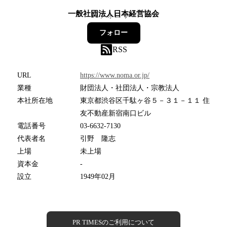
一般社団法人日本経営協会
11
フォロワー
フォロー
RSS
URL
https://www.noma.or.jp/
業種
財団法人・社団法人・宗教法人
本社所在地
東京都渋谷区千駄ヶ谷５－３１－１１ 住
友不動産新宿南口ビル
電話番号
03-6632-7130
代表者名
引野 隆志
上場
未上場
資本金
-
設立
1949年02月
PR TIMESのご利用について