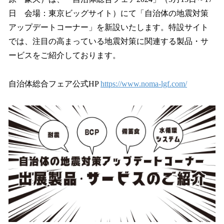
を
日 会場：東京ビッグサイト）にて「自治体の地震対策
読
み
アップデートコーナー」を新設いたします。特設サイト
込
では、注目の高まっている地震対策に関連する製品・サ
み
ービスをご紹介しております。
中
で
す
自治体総合フェア公式HP
https://www.noma-lgf.com/