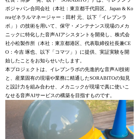
を
ボジャパン合同会社（本社：東京都千代田区、Japan & Ko
読
み
reaゼネラルマネージャー：田村 元、以下「イレブンラ
込
ボ」）の技術を用いて、保守・メンテナンス現場のメカ
み
ニックに特化した音声AIアシスタントを開発し、株式会
中
で
社小松製作所（本社：東京都港区、代表取締役社長兼CE
す
O：今吉 琢也、以下「コマツ」）に提供、実証実験を開
始したことをお知らせいたします。
本プロジェクトは、イレブンラボの先進的な音声AI技術
と、産業固有の現場や業務に精通したSORABITOの知見
と設計力を組み合わせ、メカニックが現場で真に使いこ
なせる音声AIサービスの構築を目指すものです。