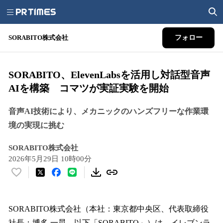
SORABITO株式会社
フォロー
SORABITO、ElevenLabsを活用し対話型音声
AIを構築 コマツが実証実験を開始
音声AI技術により、メカニックのハンズフリーな作業環
境の実現に挑む
SORABITO株式会社
2026年5月29日 10時00分
い
い
ね
！
SORABITO株式会社（本社：東京都中央区、代表取締役
数
社長：博多 一晃、以下「SORABITO」）は、イレブンラ