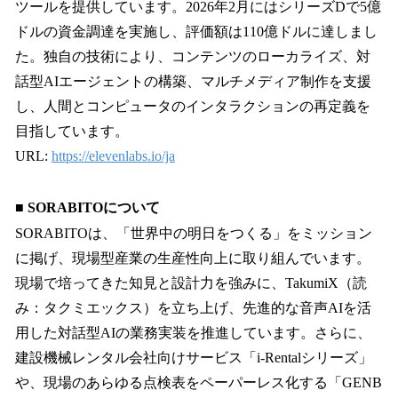
ツールを提供しています。2026年2月にはシリーズDで5億
ドルの資金調達を実施し、評価額は110億ドルに達しまし
た。独自の技術により、コンテンツのローカライズ、対
話型AIエージェントの構築、マルチメディア制作を支援
し、人間とコンピュータのインタラクションの再定義を
目指しています。
URL:
https://elevenlabs.io/ja
■ SORABITOについて
SORABITOは、「世界中の明日をつくる」をミッション
に掲げ、現場型産業の生産性向上に取り組んでいます。
現場で培ってきた知見と設計力を強みに、TakumiX（読
み：タクミエックス）を立ち上げ、先進的な音声AIを活
用した対話型AIの業務実装を推進しています。さらに、
建設機械レンタル会社向けサービス「i-Rentalシリーズ」
や、現場のあらゆる点検表をペーパーレス化する「GENB