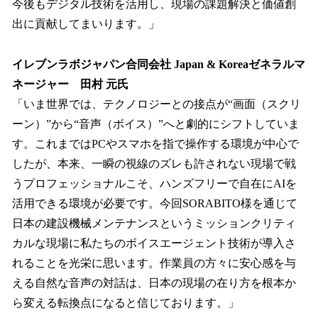
今後もデジタル技術を活用し、現場の課題解決と価値創
出に貢献してまいります。」
イレブンラボジャパン合同会社 Japan & Koreaゼネラルマ
ネージャー 田村 元氏
「いま世界では、テクノロジーとの接点が“画面（スクリ
ーン）”から“音声（ボイス）”へと劇的にシフトしていま
す。これまではPCやスマホを指で操作する環境が中心で
したが、本来、一瞬の視線のズレも許されない現場で戦
うプロフェッショナルこそ、ハンズフリーで自在にAIを
活用できる環境が必要です。今回SORABITO様を通じて
日本の建設機械メンテナンスというミッションクリティ
カルな現場に私たちのボイスエージェント技術が導入さ
れることを光栄に思います。作業員の方々に安心感を与
える自然な音声の対話は、日本の現場の在り方を根本か
ら変える転換点になると信じております。」