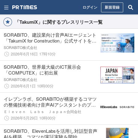
ログイン
新規登録
「TakumiX」に関するプレスリリース一覧
SORABITO、建設業向け音声AIエージェント
「TakumiX for Construction」公式サイトを公
開
SORABITO株式会社
2026年6月16日 17時10分
SORABITO、世界最大級のICT展示会
「COMPUTEX」に初出展
SORABITO株式会社
2026年6月1日 10時00分
イレブンラボ、SORABITOが構築するコマツ
の整備技術者向け音声AIアシスタントのプラ
ットフォームを提供
Ｅｌｅｖｅｎ Ｌａｂｓ Ｊａｐａｎ合同会社
2026年5月29日 10時00分
SORABITO、ElevenLabsを活用し対話型音声
AIを構築 コマツが実証実験を開始