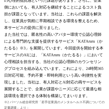
の心理的抵抗感といった課題があります。さらに、企業
側においても、有人対応を継続することによるコスト負
担が課題となっています。当社は、これらの課題を解決
し、従業員が気軽に早期相談できる環境を整えるため、
本サービスの提供に至りました。
また当社では、匿名性の高いアバター環境で公認心理師
による専門的な支援を提供するサービス「KATAruru（か
たるる）※3」を展開しています。今回提供を開始する本
サービスのAIには、「KATAruru（かたるる）」において
心理相談を担当する、当社の公認心理師のカウンセリン
グプロセスを組み込んでいます。これにより、24時間365
日対応可能、予約不要・即時利用という高い利便性を実
現しました。当社は、有人対応とAI対応の両サービスを
展開することで、企業が課題やニーズに応じて最適な相
談環境を選択できる体制を構築してまいります。
※2 パーソル総合研究所「若手従業員のメンタルヘルス不調についての
定量調査」より：