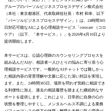
数
グループのパーソルビジネスプロセスデザイン株式会社
を
（本社：東京都港区、代表取締役社長：市村 和幸、以下
読
み
「パーソルビジネスプロセスデザイン」）は、24時間365
込
日対応可能なAIによる心理相談サービス「corocare （コロ
み
ケア）（以下、「本サービス」）」を2026年4月10日より
中
で
提供開始します。
す
本サービスは、公認心理師のカウンセリングプロセスを
組み込んだAIが、相談者一人ひとりの悩みに寄り添う心
理相談サービスです。一般的なAIチャットでは難しかっ
た相談内容の背景理解や文脈に応じた深い対話を実現し
ます。また、24時間365日、場所を問わず気軽に相談でき
る利便性に加え、過去の相談履歴を踏まえた継続的なサ
ポートを提供します。これにより、日常的に自身の心の
状態を整理しやすくし、メンタルヘルス不調による業務
パフォーマンスの低下や休職・離職を未然に防ぐ環境づ