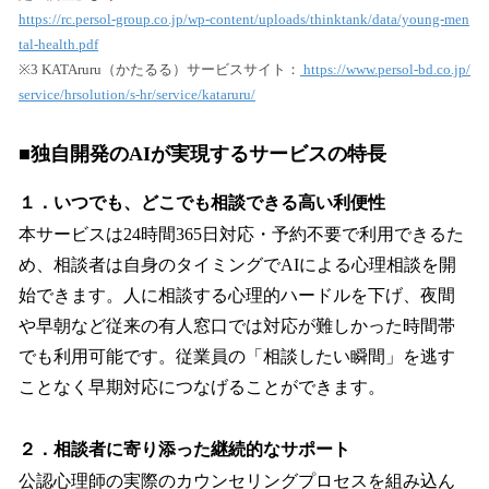
https://rc.persol-group.co.jp/wp-content/uploads/thinktank/data/young-men
tal-health.pdf
※3 KATAruru（かたるる）サービスサイト：
https://www.persol-bd.co.jp/
service/hrsolution/s-hr/service/kataruru/
■独自開発のAIが実現するサービスの特長
１．いつでも、どこでも相談できる高い利便性
本サービスは24時間365日対応・予約不要で利用できるた
め、相談者は自身のタイミングでAIによる心理相談を開
始できます。人に相談する心理的ハードルを下げ、夜間
や早朝など従来の有人窓口では対応が難しかった時間帯
でも利用可能です。従業員の「相談したい瞬間」を逃す
ことなく早期対応につなげることができます。
２．相談者に寄り添った継続的なサポート
公認心理師の実際のカウンセリングプロセスを組み込ん