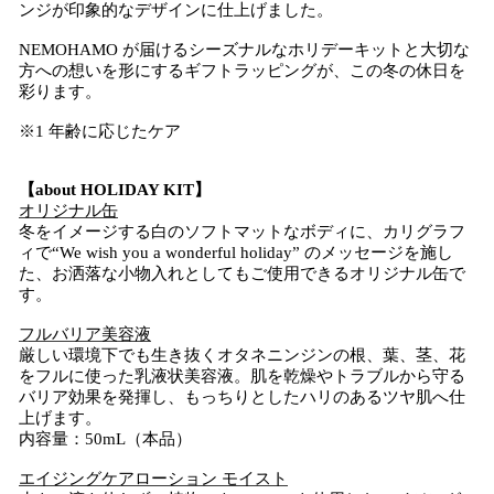
ンジが印象的なデザインに仕上げました。
NEMOHAMO が届けるシーズナルなホリデーキットと大切な
方への想いを形にするギフトラッピングが、この冬の休日を
彩ります。
※1 年齢に応じたケア
【about HOLIDAY KIT】
オリジナル缶
冬をイメージする白のソフトマットなボディに、カリグラフ
ィで“We wish you a wonderful holiday” のメッセージを施し
た、お洒落な小物入れとしてもご使用できるオリジナル缶で
す。
フルバリア美容液
厳しい環境下でも生き抜くオタネニンジンの根、葉、茎、花
をフルに使った乳液状美容液。肌を乾燥やトラブルから守る
バリア効果を発揮し、もっちりとしたハリのあるツヤ肌へ仕
上げます。
内容量：50mL（本品）
エイジングケアローション モイスト