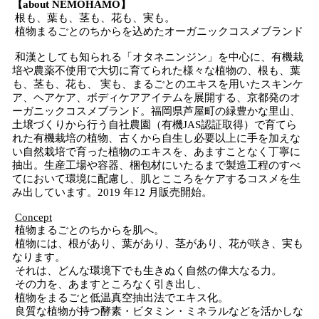
【about NEMOHAMO】
根も、葉も、茎も、花も、実も。
植物まるごとのちからを込めたオーガニックコスメブランド
和漢としても知られる「オタネニンジン」を中心に、有機栽
培や農薬不使用で大切に育てられた様々な植物の、根も、葉
も、茎も、花も、 実も、まるごとのエキスを用いたスキンケ
ア、ヘアケア、ボディケアアイテムを展開する、京都発のオ
ーガニックコスメブランド。福岡県芦屋町の緑豊かな里山、
土壌づくりから行う自社農園（有機JAS認証取得）で育てら
れた有機栽培の植物、古くから自生し必要以上に手を加えな
い自然栽培で育った植物のエキスを、あますことなく丁寧に
抽出。生産工場や容器、梱包材にいたるまで製造工程のすべ
てにおいて環境に配慮し、肌とこころをケアするコスメを生
み出しています。2019 年12 月販売開始。
Concept
植物まるごとのちからを肌へ。
植物には、根があり、葉があり、茎があり、花が咲き、実も
なります。
それは、どんな環境下でも生きぬく自然の偉大なる力。
その力を、あますところなく引き出し、
植物をまるごと低温真空抽出法でエキス化。
良質な植物が持つ酵素・ビタミン・ミネラルなどを活かしな