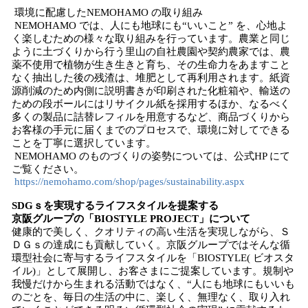
環境に配慮したNEMOHAMO の取り組み
NEMOHAMO では、人にも地球にも“いいこと” を、心地よ
く楽しむための様々な取り組みを行っています。農業と同じ
ように土づくりから行う里山の自社農園や契約農家では、農
薬不使用で植物が生き生きと育ち、その生命力をあますこと
なく抽出した後の残渣は、堆肥として再利用されます。紙資
源削減のため内側に説明書きが印刷された化粧箱や、輸送の
ための段ボールにはリサイクル紙を採用するほか、なるべく
多くの製品に詰替レフィルを用意するなど、商品づくりから
お客様の手元に届くまでのプロセスで、環境に対してできる
ことを丁寧に選択しています。
NEMOHAMO のものづくりの姿勢については、公式HP にて
ご覧ください。
https://nemohamo.com/shop/pages/sustainability.aspx
SDGｓを実現するライフスタイルを提案する
京阪グループの「BIOSTYLE PROJECT」について
健康的で美しく、クオリティの高い生活を実現しながら、Ｓ
ＤＧｓの達成にも貢献していく。京阪グループではそんな循
環型社会に寄与するライフスタイルを「BIOSTYLE( ビオスタ
イル)」として展開し、お客さまにご提案しています。規制や
我慢だけから生まれる活動ではなく、“人にも地球にもいいも
のごとを、毎日の生活の中に、楽しく、無理なく、取り入れ