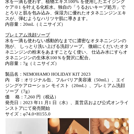
水を一滴も使わず、植物エキス100% を使用したエイジング
ケア※1 を叶える化粧水。独自の「うるおいキープ処方」で
とろりと肌を包み込み、保湿力に優れたオタネニンジンエキ
スが、弾むようなハリツヤ肌に導きます。
内容量：20mL（ミニサイズ）
プレミアム洗顔ソープ
水を一滴も使わない感動的なまでに濃密なオタネニンジンの
泡が、 しっとり洗い上げる洗顔ソープ。 微細にくだいたオタ
ネニンジンの粉末をあますことなく使い、 仕込み水にすらオ
タネニンジンの生体水100％を贅沢に配合。
内容量：7g（ミニサイズ）
製品名：NEMOHAMO HOLIDAY KIT 2023
内 容：オリジナル缶、フルバリア美容液（50mL）、エイ
ジングケアローション モイスト（20mL）、プレミアム洗顔
ソープ（7g）
価 格：7,260 円（税込）
発売日：2023 年11 月1 日（水）、直営店および公式オンライ
ンストアにて発売開始
サイズ：φ74.0×H155.0