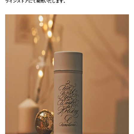
ラインストアにて発売いたします。
み
込
み
中
で
す