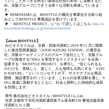
ていくことができる明るい循環型社会の実現” に貢献するた
め、京阪グループにできうる様々な活動を推進していきま
す。
▶ NEMOHAMO は、BIOSTYLE の概念を事業化する取り組
みとしてBIOSTYLE 事業認証を受けています。
▶「 BIOSTYLE PROJECT」について詳しくはこちら
https://w
ww.keihan-holdings.co.jp/business/biostyle/
【about BIOSTYLE】
㈱ビオスタイルは、京都・四条河原町に2019 年12 月に開業
した複合型商業施設「GOOD NATURE STATION」の運営会
社。京阪ホールディングスのグループ会社として、京阪グル
ープが推進する“SDGs を実現するライフスタイル” を企画・
提案する「BIOSTYLE PROJECT」を牽引し、“信じられるも
のだけを、美味しく、楽しく。人も地球も元気にする「 GOO
D NATURE」” というコンセプトの下、サステナブルな商品
開発、施設運営を行っています。これらの企業活動を通じ、S
DGs 達成に貢献するとともに、社会と調和した持続的な成長
を目指します。
商号 株式会社ビオスタイル / BIOSTYLE Co.,Ltd.
住所 京都市下京区河原町通四条下ル富永町338 番地京阪四条
河原町ビル 5 階