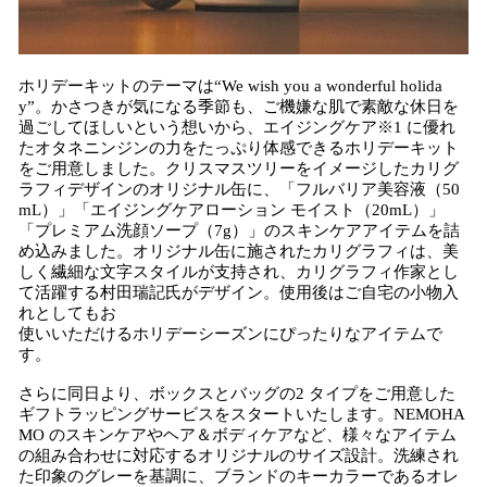
ホリデーキットのテーマは“We wish you a wonderful holida
y”。かさつきが気になる季節も、ご機嫌な肌で素敵な休日を
過ごしてほしいという想いから、エイジングケア※1 に優れ
たオタネニンジンの力をたっぷり体感できるホリデーキット
をご用意しました。クリスマスツリーをイメージしたカリグ
ラフィデザインのオリジナル缶に、「フルバリア美容液（50
mL）」「エイジングケアローション モイスト（20mL）」
「プレミアム洗顔ソープ（7g）」のスキンケアアイテムを詰
め込みました。オリジナル缶に施されたカリグラフィは、美
しく繊細な文字スタイルが支持され、カリグラフィ作家とし
て活躍する村田瑞記氏がデザイン。使用後はご自宅の小物入
れとしてもお
使いいただけるホリデーシーズンにぴったりなアイテムで
す。
さらに同日より、ボックスとバッグの2 タイプをご用意した
ギフトラッピングサービスをスタートいたします。NEMOHA
MO のスキンケアやヘア＆ボディケアなど、様々なアイテム
の組み合わせに対応するオリジナルのサイズ設計。洗練され
た印象のグレーを基調に、ブランドのキーカラーであるオレ