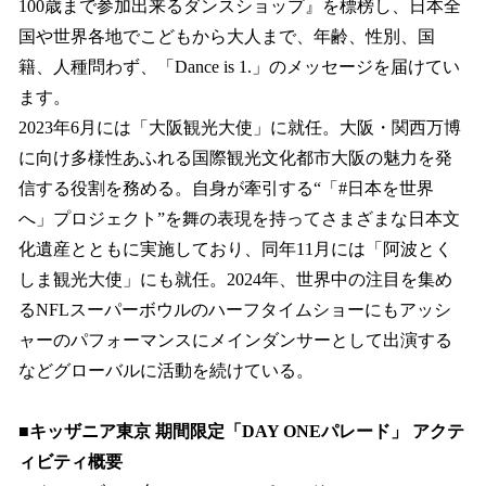
100歳まで参加出来るダンスショップ』を標榜し、日本全
国や世界各地でこどもから大人まで、年齢、性別、国
籍、人種問わず、「Dance is 1.」のメッセージを届けてい
ます。
2023年6月には「大阪観光大使」に就任。大阪・関西万博
に向け多様性あふれる国際観光文化都市大阪の魅力を発
信する役割を務める。自身が牽引する“「#日本を世界
へ」プロジェクト”を舞の表現を持ってさまざまな日本文
化遺産とともに実施しており、同年11月には「阿波とく
しま観光大使」にも就任。2024年、世界中の注目を集め
るNFLスーパーボウルのハーフタイムショーにもアッシ
ャーのパフォーマンスにメインダンサーとして出演する
などグローバルに活動を続けている。
■キッザニア東京 期間限定「DAY ONEパレード」 アクテ
ィビティ概要