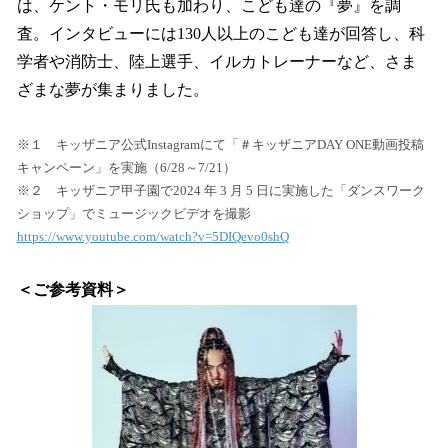
は、ケント・モリ氏も加わり、こども達の『夢』を調
査。インタビューには130人以上のこども達が回答し、科
学者や消防士、陸上選手、イルカトレーナーなど、さま
ざまな夢が集まりました。
※１ キッザニア公式Instagramにて「＃キッザニアDAY ONE動画投稿
キャンペーン」を実施（6/28～7/21）
※２ キッザニア甲子園で2024 年 3 月 5 日に実施した「ダンスワーク
ショップ」でミュージックビデオを撮影
https://www.youtube.com/watch?v=5DIQevo0shQ
＜ご参考資料＞