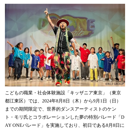
ね
！
数
を
読
み
込
み
中
で
す
こどもの職業・社会体験施設「キッザニア東京」（東京
都江東区）では、2024年8月8日（木）から9月1日（日）
までの期間限定で、世界的ダンスアーティストのケン
ト・モリ氏とコラボレーションした夢の特別パレード「D
AY ONEパレード」を実施しており、初日である8月8日に