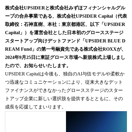
ね
！
株式会社UPSIDERと株式会社みずほフィナンシャルグル
数
ープの合弁事業である、株式会社UPSIDER Capital（代表
を
取締役：石神直樹、本社：東京都港区、以下「UPSIDER
読
み
Capital」）を運営会社とした日本初のグロースステージ
込
スタートアップ向けデットファンド「UPSIDER BLUE D
み
REAM Fund」の第一号融資先である株式会社ROXXが、
中
で
2024年9月25日に東証グロース市場へ新規株式上場しまし
す
たので、お知らせいたします。
UPSIDER Capitalは今後も、独自のAI与信モデルや柔軟か
つ迅速なコミュニケーションにより、従来大きなデット
ファイナンスができなかったグロースステージのスター
トアップ企業に新しい選択肢を提供するとともに、その
成長を応援してまいります。