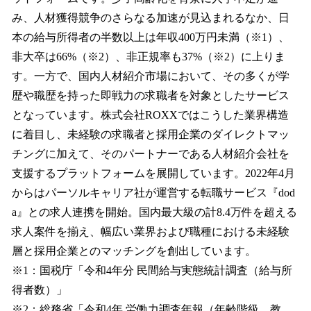
み、人材獲得競争のさらなる加速が見込まれるなか、日
本の給与所得者の半数以上は年収400万円未満（※1）、
非大卒は66%（※2）、非正規率も37%（※2）に上りま
す。一方で、国内人材紹介市場において、その多くが学
歴や職歴を持った即戦力の求職者を対象としたサービス
となっています。株式会社ROXXではこうした業界構造
に着目し、未経験の求職者と採用企業のダイレクトマッ
チングに加えて、そのパートナーである人材紹介会社を
支援するプラットフォームを展開しています。2022年4月
からはパーソルキャリア社が運営する転職サービス『dod
a』との求人連携を開始。国内最大級の計8.4万件を超える
求人案件を揃え、幅広い業界および職種における未経験
層と採用企業とのマッチングを創出しています。
※1：国税庁「令和4年分 民間給与実態統計調査（給与所
得者数）」
※2：総務省「令和4年 労働力調査年報（年齢階級，教