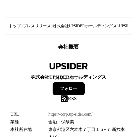
トップ
プレスリリース
株式会社UPSIDERホールディングス
UPSID
会社概要
株式会社UPSIDERホールディングス
76
フォロワー
フォロー
RSS
URL
https://corp.up-sider.com/
業種
金融・保険業
本社所在地
東京都港区六本木７丁目１５−７ 新六本