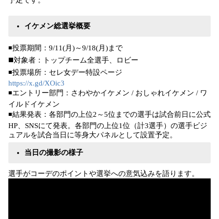
予定です。
イケメン総選挙概要
◾️投票期間：9/11(月)～9/18(月)まで
◼️対象者：トップチーム全選手、ロビー
◾️投票場所：セレ女デー特設ページ
https://x.gd/XOic3
◾️エントリー部門：さわやかイケメン / おしゃれイケメン / ワ
イルドイケメン
◾️結果発表：各部門の上位2～5位までの選手は試合前日に公式
HP、SNSにて発表。各部門の上位1位（計3選手）の選手ビジ
ュアルを試合当日に等身大パネルとして設置予定。
当日の撮影の様子
選手がコーデのポイントや選挙への意気込みを語ります。