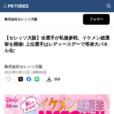
株式会社セレッソ大阪
フォロー
【セレッソ大阪】全選手が私服参戦、イケメン総選
挙を開催! 上位選手はレディースデーで等身大パネ
ル化!
株式会社セレッソ大阪
2023年9月11日 18時00分
い
い
ね
！
数
を
読