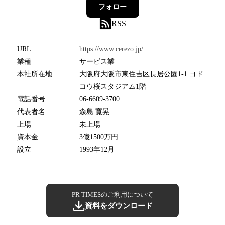
フォロー
RSS
URL
https://www.cerezo.jp/
業種
サービス業
本社所在地
大阪府大阪市東住吉区長居公園1-1 ヨド
コウ桜スタジアム1階
電話番号
06-6609-3700
代表者名
森島 寛晃
上場
未上場
資本金
3億1500万円
設立
1993年12月
PR TIMESのご利用について
資料をダウンロード