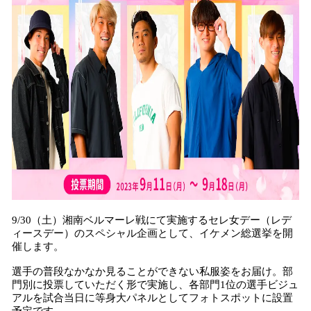
み
込
み
中
で
す
9/30（土）湘南ベルマーレ戦にて実施するセレ女デー（レデ
ィースデー）のスペシャル企画として、イケメン総選挙を開
催します。
選手の普段なかなか見ることができない私服姿をお届け。部
門別に投票していただく形で実施し、各部門1位の選手ビジュ
アルを試合当日に等身大パネルとしてフォトスポットに設置