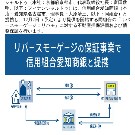
シャルドゥ（本社：京都府京都市、代表取締役社長：富田数
読
明、以下：フィナンシャルドゥ）は、信用組合愛知商銀（本
み
店：愛知県名古屋市、理事長：大原清三、以下：同組合）と
込
提携し、12月2日（予定）より提供を開始する同組合の「リバ
み
ースモーゲージ：リバモ」に対する不動産担保評価および債
中
務保証を行います。
で
す