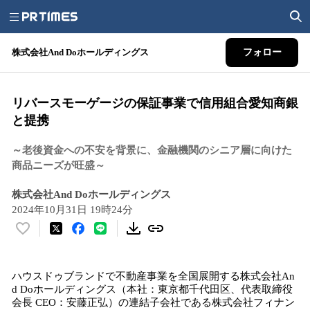
株式会社And Doホールディングス
フォロー
リバースモーゲージの保証事業で信用組合愛知商銀
と提携
～老後資金への不安を背景に、金融機関のシニア層に向けた
商品ニーズが旺盛～
株式会社And Doホールディングス
2024年10月31日 19時24分
い
い
ね
ハウスドゥブランドで不動産事業を全国展開する株式会社An
！
d Doホールディングス（本社：東京都千代田区、代表取締役
数
会長 CEO：安藤正弘）の連結子会社である株式会社フィナン
を