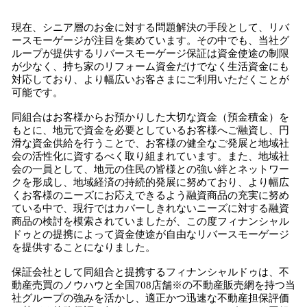
現在、シニア層のお金に対する問題解決の手段として、リバ
ースモーゲージが注目を集めています。その中でも、当社グ
ループが提供するリバースモーゲージ保証は資金使途の制限
が少なく、持ち家のリフォーム資金だけでなく生活資金にも
対応しており、より幅広いお客さまにご利用いただくことが
可能です。
同組合はお客様からお預かりした大切な資金（預金積金）を
もとに、地元で資金を必要としているお客様へご融資し、円
滑な資金供給を行うことで、お客様の健全なご発展と地域社
会の活性化に資するべく取り組まれています。また、地域社
会の一員として、地元の住民の皆様との強い絆とネットワー
クを形成し、地域経済の持続的発展に努めており、より幅広
くお客様のニーズにお応えできるよう融資商品の充実に努め
ている中で、現行ではカバーしきれないニーズに対する融資
商品の検討を模索されていましたが、この度フィナンシャル
ドゥとの提携によって資金使途が自由なリバースモーゲージ
を提供することになりました。
保証会社として同組合と提携するフィナンシャルドゥは、不
動産売買のノウハウと全国708店舗※の不動産販売網を持つ当
社グループの強みを活かし、適正かつ迅速な不動産担保評価