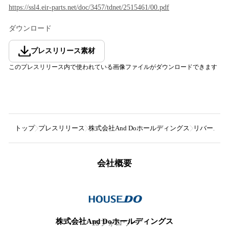
https://ssl4.eir-parts.net/doc/3457/tdnet/2515461/00.pdf
ダウンロード
プレスリリース素材
このプレスリリース内で使われている画像ファイルがダウンロードできます
トップ
プレスリリース
株式会社And Doホールディングス
リバースモ
会社概要
株式会社And Doホールディングス
15
フォロワー