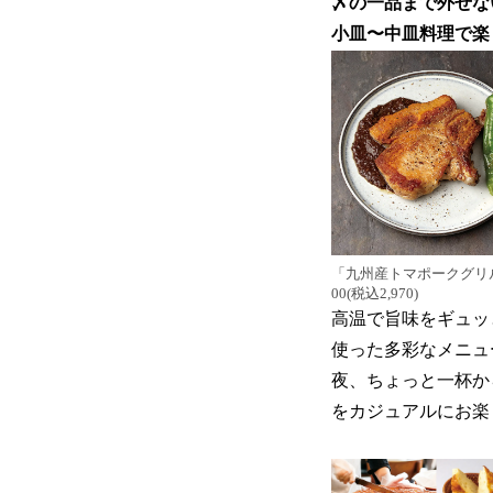
〆の一品まで外せな
小皿〜中皿料理で楽し
「九州産トマポークグリル 
00(税込2,970)
高温で旨味をギュッ
使った多彩なメニュ
夜、ちょっと一杯か
をカジュアルにお楽