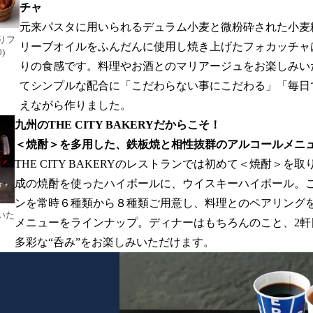
チャ
元来パスタに用いられるデュラム小麦と微粉砕された小麦
りフ
リーブオイルをふんだんに使用し焼き上げたフォカッチャ
)
りの食感です。料理やお酒とのマリアージュをお楽しみい
てシンプルな配合に「こだわらない事にこだわる」「毎日
えながら作りました。
九州のTHE CITY BAKERYだからこそ！
＜焼酎＞を多用した、鉄板焼と相性抜群のアルコールメニ
THE CITY BAKERYのレストランでは初めて＜焼酎＞を
成の焼酎を使ったハイボールに、ウイスキーハイボール。
ンを常時６種類から８種類ご用意し、料理とのペアリング
いた
メニューをラインナップ。ディナーはもちろんのこと、2軒
多彩な“呑み”をお楽しみいただけます。