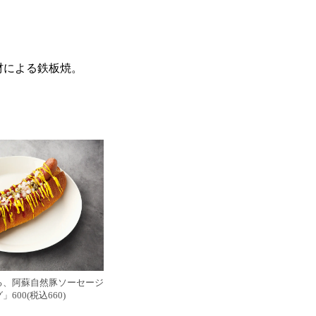
食材による鉄板焼。
る、阿蘇自然豚ソーセージ
600(税込660)