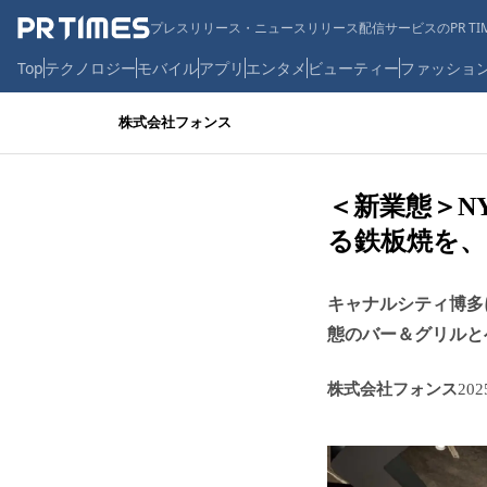
プレスリリース・ニュースリリース配信サービスのPR TIM
Top
テクノロジー
モバイル
アプリ
エンタメ
ビューティー
ファッショ
株式会社フォンス
＜新業態＞NY
る鉄板焼を、
キャナルシティ博多にオ
態のバー＆グリルと
株式会社フォンス
20