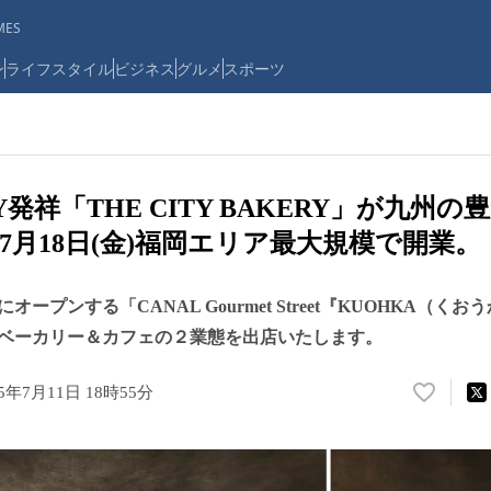
ES
ン
ライフスタイル
ビジネス
グルメ
スポーツ
発祥「THE CITY BAKERY」が九州
7月18日(金)福岡エリア最大規模で開業。
ープンする「CANAL Gourmet Street『KUOHKA（く
ベーカリー＆カフェの２業態を出店いたします。
25年7月11日 18時55分
い
い
ね
！