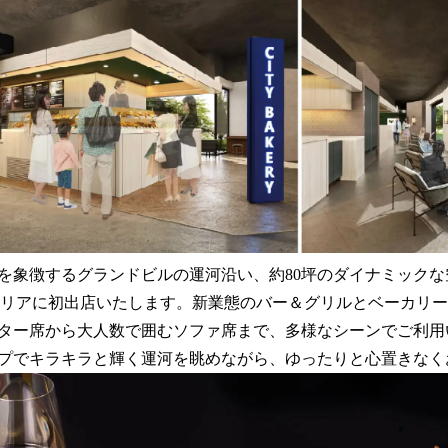
数
を
読
み
込
み
中
で
す
象徴するグランドビルの運河沿い、約80坪のダイナミックな空間
多エリアに初出店いたします。新業態のバー＆グリルとベーカリ
ター席から大人数で囲むソファ席まで、多様なシーンでご利用
プでキラキラと輝く運河を眺めながら、ゆったりと心置きなく