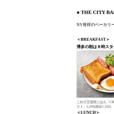
● THE CITY 
NY発祥のベーカリー
＜BREAKFAST＞
博多の朝は８時スタ
これぞ王道朝ごはん「C
スト」1,200(税込1,320)
＜LUNCH＞