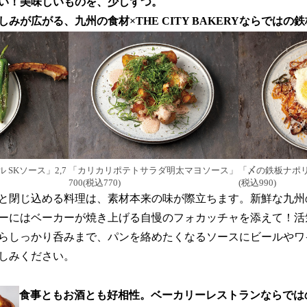
い！美味しいものを、少しずつ。
みが広がる、九州の食材×THE CITY BAKERYならではの
「〆の鉄板ナポリ
SKソース」2,7
「カリカリポテトサラダ明太マヨソース」
(税込990)
700(税込770)
と閉じ込める料理は、素材本来の味が際立ちます。新鮮な九州
ーにはベーカーが焼き上げる自慢のフォカッチャを添えて！活
らしっかり呑みまで、パンを絡めたくなるソースにビールやワ
しみください。
食事ともお酒とも好相性。ベーカリーレストランならでは