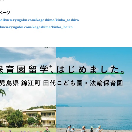
み
込
ページ
み
/hoikuen-ryugaku.com/kagoshima/kinko_tashiro
中
oikuen-ryugaku.com/kagoshima/kinko_horin
で
す