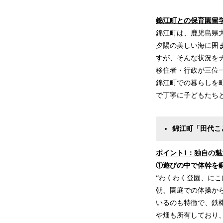
錦江町との保育園留
錦江町は、鹿児島県
夕陽の美しい海に囲
すが、そんな状況を
移住者・行政が三位
錦江町での暮らしを
で丁寧に子どもたち
錦江町「田代こ
ポイント1：独自の魅
①遊びの中で体幹を
“わくわく登園、に
朝、園庭での体操か
いるのも特徴で、鉄
や畑も所有しており