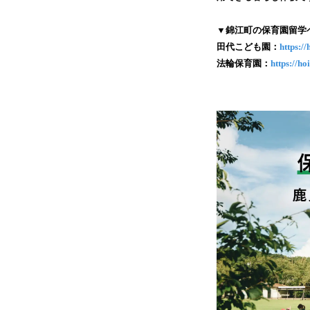
▼錦江町の保育園留学
田代こども園：
https:/
法輪保育園：
https://h