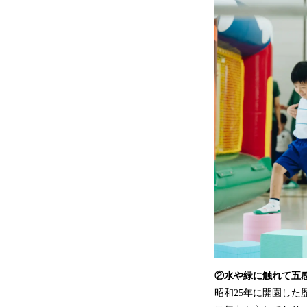
②水や緑に触れて五
昭和25年に開園し