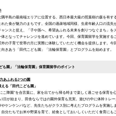
学
大隅半島の最南端エリアに位置する、西日本最大級の照葉樹の森を有す
まれた食が魅力のまちです。全国の過疎地域同様、生産年齢人口の流失
チャンスと捉え、「子や孫へ、希望あふれる未来を創りつなぐまち」を
一体となってチャレンジを進めています。今回、保育園留学を実施する
町外の子育て世帯の方に実際に体験していただく機会を提供します。今
と向きあう「田代こども園」「法輪保育園」とプログラムを始めます。
ども園」「法輪保育園」保育園留学のポイント
力あふれる2つの園
鍛える「田代こども園」
こにこ降園”を合言葉に、家を出てから帰る時まで楽しく過ごせる保育を
ら1日が始まり、田舎ならではの園外保育も充実。遊びの中に体幹トレー
棒やケンケンパなど、先生たちがクラス別に考えたプログラムを実施し
、自分たちでお米や野菜を育て、給食としておいしくいただく食育にも