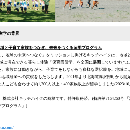
留学の背景
地域と子育て家族をつなぎ、未来をつくる留学プログラム
し、地球の未来へつなぐ」をミッションに掲げるキッチハイクは、地域
域に滞在できる暮らし体験「保育園留学」を全国に展開しています(*1
を。家族には働きながら、子育てをしながらも多様な選択肢を。地域に
地域経済への貢献をもたらします。2021年より北海道厚沢部町から開始
こども合わせて約1,200人以上・400家族以上が留学しました(2023/10
は、株式会社キッチハイクの商標です。特許取得済。(特許第7164260号 
プログラム」)
aku.com/