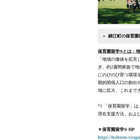
錦江町の保育園
保育園留学®️とは：
「地域の価値を拡充
ぎ、約2週間家族で地
にのびのび育つ環境
期的関係人口の創出や
域に拡大、これまで大人
*1 「保育園留学」
滞在支援方法、および
▼保育園留学®️ HP
https://hoikuen-ryug