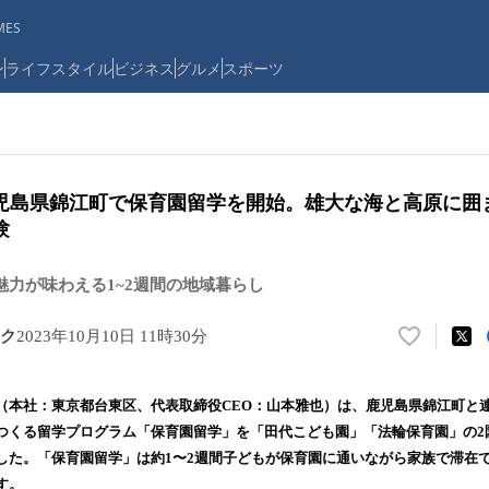
ES
ン
ライフスタイル
ビジネス
グルメ
スポーツ
児島県錦江町で保育園留学を開始。雄大な海と高原に囲
験
魅力が味わえる1~2週間の地域暮らし
ク
2023年10月10日 11時30分
い
い
ね
（本社：東京都台東区、代表取締役CEO：山本雅也）は、鹿児島県錦江町と
！
つくる留学プログラム「保育園留学」を「田代こども園」「法輪保育園」の2
数
した。「保育園留学」は約1〜2週間子どもが保育園に通いながら家族で滞在
を
読
す。