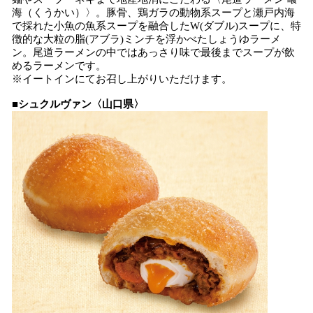
海（くうかい）〉。豚骨、鶏ガラの動物系スープと瀬戸内海
で採れた小魚の魚系スープを融合したW(ダブル)スープに、特
徴的な大粒の脂(アブラ)ミンチを浮かべたしょうゆラーメ
ン。尾道ラーメンの中ではあっさり味で最後までスープが飲
めるラーメンです。
※イートインにてお召し上がりいただけます。
■
シュクルヴァン〈山口県〉