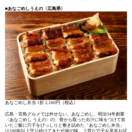
■あなごめしうえの〈広島県〉
あなごめし弁当 1折 2,160円（税込）
広島・宮島グルメでは外せない、あなごめし。明治34年創業
〈あなごめし うえの〉の、骨から取った出汁に味をつけて炊
いたご飯に穴子をびっしりと敷き詰めた「あなごめし弁当」
は100年以上守り続けてきた伝統の味。上質な穴子を是非お試