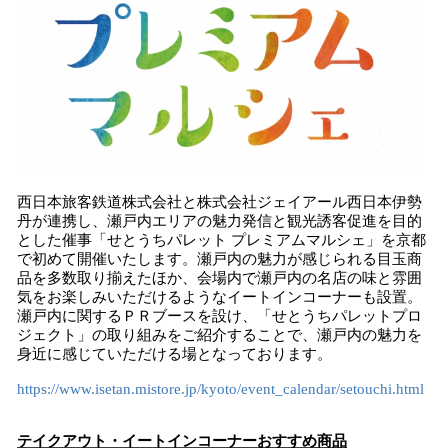
み
込
み
中
で
す
西日本旅客鉄道株式会社と株式会社ジェイアール西日本伊勢
丹が連携し、瀬戸内エリアの魅力発信と観光誘客促進を目的
とした催事「せとうちパレット プレミアムマルシェ」を京都
で初めて開催いたします。瀬戸内の魅力が感じられる目玉商
品を多数取り揃えたほか、会場内で瀬戸内の名店の味と雰囲
気をお楽しみいただけるようなイートインコーナーも設置。
瀬戸内に関するＰＲブースを設け、「せとうちパレットプロ
ジェクト」の取り組みをご紹介することで、瀬戸内の魅力を
身近に感じていただける場となっております。
https://www.isetan.mistore.jp/kyoto/event_calendar/setouchi.html
テイクアウト・イートイン
コーナーおすすめ商品