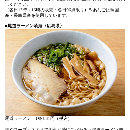
しください。
（各日13時～16時の販売・各日96点限り）※あなごは韓国
産・長崎県産を使用しています。
■
尾道ラーメン喰海〈広島県〉
尾道ラーメン 1杯 831円（税込）
麺やスープ・ネギまで地産地消にこだわる〈尾道ラーメン 喰