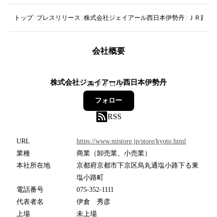
トップ
プレスリリース
株式会社ジェイアール西日本伊勢丹
ＪＲ西日
会社概要
株式会社ジェイアール西日本伊勢丹
28
フォロワー
フォロー
RSS
URL
https://www.mistore.jp/store/kyoto.html
業種
商業（卸売業、小売業）
本社所在地
京都府京都市下京区烏丸通塩小路下る東
塩小路町
電話番号
075-352-1111
代表者名
伊倉 秀彦
上場
未上場