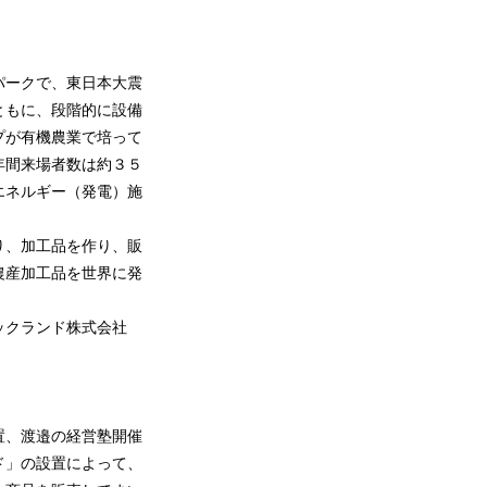
パークで、東日本大震
ともに、段階的に設備
プが有機農業で培って
年間来場者数は約３５
エネルギー（発電）施
り、加工品を作り、販
農産加工品を世界に発
ックランド株式会社
置、渡邉の経営塾開催
ド」の設置によって、