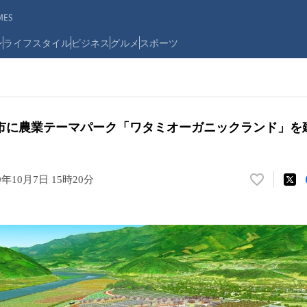
ES
ン
ライフスタイル
ビジネス
グルメ
スポーツ
市に農業テーマパーク「ワタミオーガニックランド」を
9年10月7日 15時20分
い
い
ね
！
数
を
読
み
込