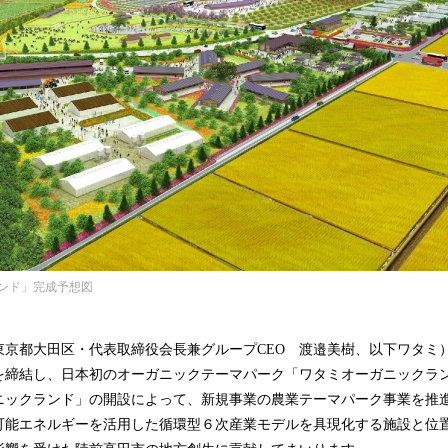
み
中
で
す
ンド」完成予想図
都大田区・代表取締役会長兼グループCEO 渡邉美樹、以下ワタミ）は
を締結し、日本初のオーガニックテーマパーク「ワタミオーガニックラ
ニックランド」の開設によって、新規事業の農業テーマパーク事業を推
可能エネルギーを活用した循環型６次産業モデルを具現化する施設と位