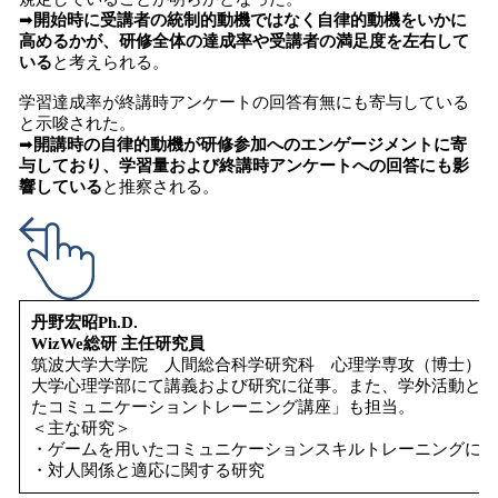
➡
開始時に受講者の統制的動機ではなく自律的動機をいかに
高めるかが、研修全体の達成率や受講者の満足度を左右して
いる
と考えられる。
学習達成率が終講時アンケートの回答有無にも寄与している
と示唆された。
➡
開講時の自律的動機が研修参加へのエンゲージメントに寄
与しており、学習量および終講時アンケートへの回答にも影
響している
と推察される。
丹野宏昭Ph.D.
WizWe総研 主任研究員
筑波大学大学院 人間総合科学研究科 心理学専攻（博士） 
大学心理学部にて講義および研究に従事。また、学外活動とし
たコミュニケーショントレーニング講座」も担当。
＜主な研究＞
・ゲームを用いたコミュニケーションスキルトレーニングに関
・対人関係と適応に関する研究