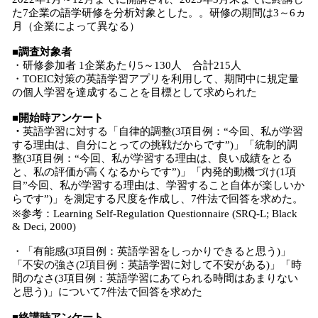
た7企業の語学研修を分析対象とした。。研修の期間は3～6ヵ
月（企業によって異なる）
■調査対象者
・研修参加者 1企業あたり5～130人 合計215人
・TOEIC対策の英語学習アプリを利用して、期間中に規定量
の個人学習を達成することを目標として求められた
■開始時アンケート
・
英語学習に対する「自律的調整(3項目例：“今回、私が学習
する理由は、自分にとっての挑戦だからです”)」「統制的調
整(3項目例：“今回、私が学習する理由は、良い成績をとる
と、私の評価が高くなるからです”)」「内発的動機づけ(1項
目”今回、私が学習する理由は、学習すること自体が楽しいか
らです”)」を測定する尺度を作成し、7件法で回答を求めた。
※参考：Learning Self-Regulation Questionnaire (SRQ-L; Black
& Deci, 2000)
・「有能感(3項目例：英語学習をしっかりできると思う)」
「不安の強さ(2項目例：英語学習に対して不安がある)」「時
間のなさ(3項目例：英語学習にあてられる時間はあまりない
と思う)」について7件法で回答を求めた
■終講時アンケート