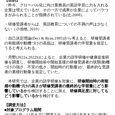
【目的】
・昨今、グローバル化に向け業務員の英語学習に力を入れる
企業は増えているが、その一方で成果が企業によってバラつ
きがみられることが指摘されている(辻,2008)。
・研修受講者からは、英語教育についての不満の声は少なく
ない（小池他, 2010）。
・自己決定理論(Deci & Ryan,1985)から考えると、研修受講者
の有能感や動機づけの高低は、研修受講者の学習量を規定し
うると考えられる。
・丹野(2022a,2022b)によると、企業の語学研修や健康促進研
修を調査し、研修開始前や開始直後の研修受講者の状態(動機
づけの強さ、不安の低さ、開始時の行動量)が、最終的な受講
者の累積行動量を規定していた。
本研究では、企業の語学研修を対象に、
研修開始時の有能
感や動機づけの高さが研修受講者の最終的な学習量にどう影
響しているか
を検討することに加え、
研修満足度に対しても
どう影響しているか
を検討する。
【調査方法】
■対象プログラム期間
2022年1月～12月までに開講され、2023年3月末までに終講し