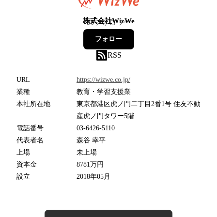
株式会社WizWe
30
フォロワー
フォロー
RSS
URL
https://wizwe.co.jp/
業種
教育・学習支援業
本社所在地
東京都港区虎ノ門二丁目2番1号 住友不動
産虎ノ門タワー5階
電話番号
03-6426-5110
代表者名
森谷 幸平
上場
未上場
資本金
8781万円
設立
2018年05月