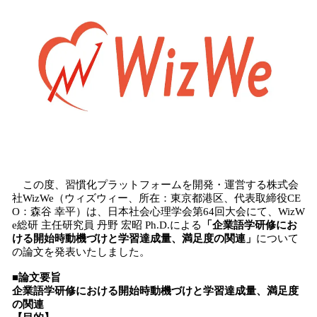
数
を
読
み
込
み
中
で
す
この度、習慣化プラットフォームを開発・運営する株式会
社WizWe（ウィズウィー、所在：東京都港区、代表取締役CE
O：森谷 幸平）は、日本社会心理学会第64回大会にて、WizW
e総研 主任研究員 丹野 宏昭 Ph.D.による
「企業語学研修にお
ける開始時動機づけと学習達成量、満足度の関連」
について
の論文を発表いたしました。
■論文要旨
企業語学研修における開始時動機づけと学習達成量、満足度
の関連