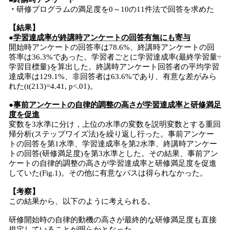
・
研修プログラムの満足度を0～10の11件法で回答を求めた
【結果】
●
学習達成率が終講時アンケートの回答有無にも寄与
開始時アンケートの回答率は78.6%、終講時アンケートの回
答率は36.3%であった。学習者ごとに学習達成率(最終学習量÷
学習目標量)を算出した。終講時アンケート回答者の平均学習
達成率は129.1%、非回答者は63.6%であり、有意な差がみら
れた(t(213)=4.41, p<.01)。
●
事前アンケートの自律的調整の高さが学習達成率と研修満足
度を促進
変数を3水準に分け，上位の水準の変数を説明変数とする重回
帰分析(ステップワイズ法)を繰り返し行った。事前アンケー
トの回答を第1水準、学習達成率を第2水準、終講時アンケー
トの回答(研修満足度)を第3水準とした。その結果、事前アン
ケートの自律的調整の高さが学習達成率と研修満足度を促進
していた(Fig.1)。その他に有意なパスは得られなかった。
【考察】
この結果から、以下のように考えられる。
研修開始時の自律的動機の高さが最終的な研修満足度も直接
規定していることが明らかとなった。