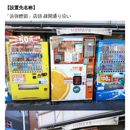
ね
！
【設置先名称】
数
「浜弥鰹節」店頭 疎開通り沿い
を
読
み
込
み
中
で
す