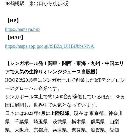
JR鶴橋駅 東出口から徒歩3分
【HP】
https://hamaya.biz/
【MAP】
https://maps.app.goo.gl/fSBZxjUHBiJbbsNNA
【シンガポール発！関東・関西・東海・九州・中国エリ
アで人気の生搾りオレンジジュース自販機】
IJOOZは2016年にシンガポールで創業したIoTテクノロジ
ーのグローバル企業です。
シンガポール本土で約1,400台が稼働しているほか、36ヵ
国に展開し、世界中で人気となっています。
日本には
2023年4月に上陸以降
、現在は 東京都、神奈川
県、千葉県、埼玉県、茨城県、栃木県、群馬県、山梨
県、大阪府、京都府、兵庫県、奈良県、滋賀県、愛知