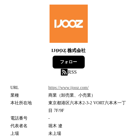
IJOOZ 株式会社
7
フォロワー
フォロー
RSS
URL
https://www.ijooz.com/
業種
商業（卸売業、小売業）
本社所在地
東京都港区六本木2-3-2 VORT六本木一丁
目 7F/9F
電話番号
-
代表者名
堀木 遼
上場
未上場