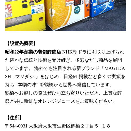
【設置先概要】
昭和22年創業の老舗鰹節店
NHK朝ドラにも取り上げられ
た確かな伝統と技術を受け継ぎ、多彩なだし商品を展開
しています。 海外でも注目される新ブランド「MAGI DA
SHI -マジダシ-」をはじめ、日経MJ掲載など多くの実績を
持ち “本物の味” を鶴橋から世界へ発信しています。
鶴橋へお越しの際はぜひお立ち寄りいただき、上質な鰹
節と共に新鮮なオレンジジュースをご賞味ください。
【住所】
〒544-0031 大阪府大阪市生野区鶴橋２丁目５−１８