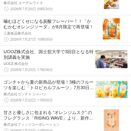
レンジフェア」を開催いたします。
株式会社 エーデルワイス
2026年7月29日 09時30分
噛むほどくせになる炭酸フレーバー！！「か
むかむオレンジソーダ」が8月限定で再登場！
三菱食品株式会社
2026年7月27日 10時00分
IJOOZ株式会社、国士舘大学で3回目となる特
別講義を実施
IJOOZ 株式会社
2026年7月23日 17時06分
ゴンチャから夏の新商品が登場！3種のフルー
ツを楽しむ「トロピカルフルーツ」7月30日
(木)より期間限定販売
株式会社ゴンチャ ジャパン
2026年7月22日 11時00分
甘さと優しさに包まれる “オレンジムスク” の
フレグランス「RISING WAVE」より、新作
「ヴェールオレンジ」が登場！
株式会社フィッツコーポレーション
2026年7月22日 11時00分