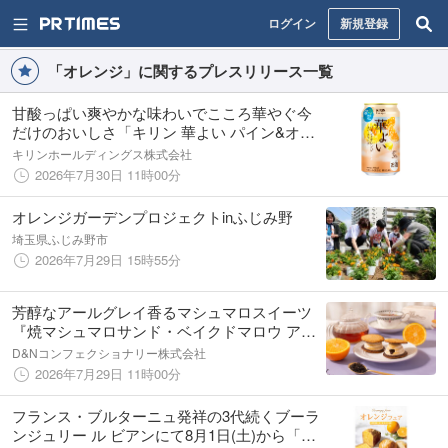
ログイン
新規登録
「オレンジ」に関するプレスリリース一覧
甘酸っぱい爽やかな味わいでこころ華やぐ今
だけのおいしさ「キリン 華よい パイン&オレ
ンジスパークリング（期間限定）」発売
キリンホールディングス株式会社
2026年7月30日 11時00分
オレンジガーデンプロジェクトinふじみ野
埼玉県ふじみ野市
2026年7月29日 15時55分
芳醇なアールグレイ香るマシュマロスイーツ
『焼マシュマロサンド・ベイクドマロウ アー
ルグレイ&オレンジ』新発売！
D&Nコンフェクショナリー株式会社
2026年7月29日 11時00分
フランス・ブルターニュ発祥の3代続くブーラ
ンジュリー ル ビアンにて8月1日(土)から「オ