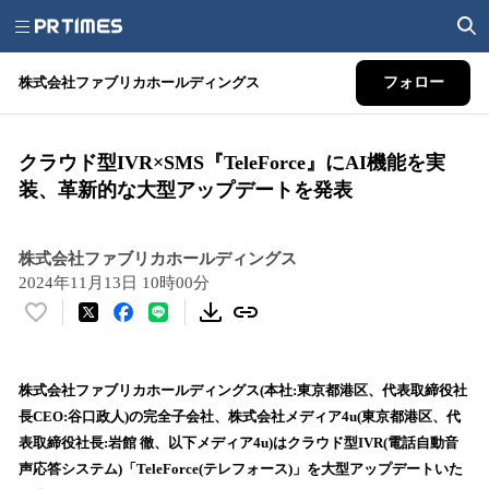
株式会社ファブリカホールディングス
フォロー
クラウド型IVR×SMS『TeleForce』にAI機能を実
装、革新的な大型アップデートを発表
株式会社ファブリカホールディングス
2024年11月13日 10時00分
い
い
ね
！
株式会社ファブリカホールディングス(本社:東京都港区、代表取締役社
数
長CEO:谷口政人)の完全子会社、株式会社メディア4u(東京都港区、代
を
表取締役社長:岩館 徹、以下メディア4u)はクラウド型IVR(電話自動音
読
声応答システム)「TeleForce(テレフォース)」を大型アップデートいた
み