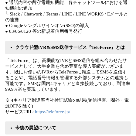
● 通話内容や留守電通知機能、各チャットツールにおける通
知機能の追加
└ Slack / Chatwork / Teams / LINE / LINE WORKS / Eメールと
の連携
● Googleシングルサインオン(SSO)の導入
● 03/06/0120 等の新規着信用番号発行
クラウド型IVR&SMS送信サービス『TeleForce』とは
「TeleForce」は、高機能なIVRとSMS送信を組み合わせたサ
ービスとして、大手企業を含め豊富な導入実績がございま
す。既にお使いのIVRからTeleForceに転送してSMSを送信す
ることや、電話番号情報を管理する外部システムとの連携も
可能です。SMSは国内4キャリアと直接接続しており、到達率
99.9%※を実現しています。
※ 4キャリア到達率当社検証試験の結果(受信拒否、圏外・電
源OFFを除く)
サービスURL:
https://teleforce.jp/
今後の展望について