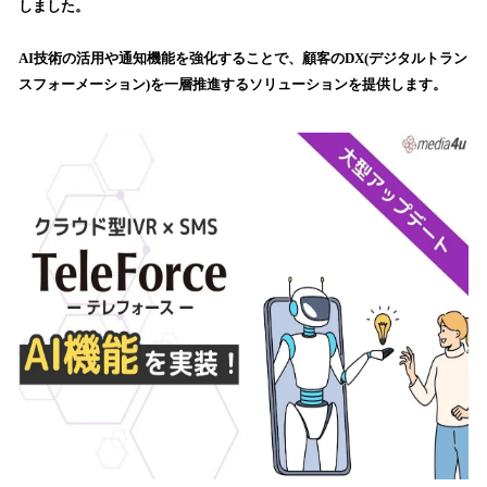
しました。
込
み
AI技術の活用や通知機能を強化することで、顧客のDX(デジタルトラン
中
で
スフォーメーション)を一層推進するソリューションを提供します。
す