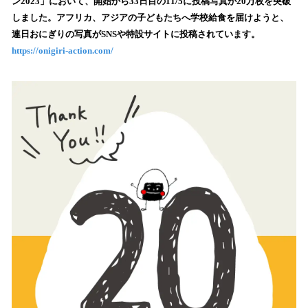
ン2023」において、開始から33日目の11/5に投稿写真が20万枚を突破
読
しました。アフリカ、アジアの子どもたちへ学校給食を届けようと、
み
連日おにぎりの写真がSNSや特設サイトに投稿されています。
込
https://onigiri-action.com/
み
中
で
す