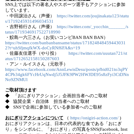
SNS上では以下の著名人やスポーツ選手もアクションに参加
しています。
・中田譲治さん（声優）
https://twitter.com/joujinakata123/statu
s/1719245931496034531
・吉野裕行さん（声優）
https://twitter.com/_yocchin_______/s
tatus/1719346917522718990
・鮫島一六三さん（お笑いコンビBAN BAN BAN）
https://twitter.com/banbanbansame/status/171824848459443031
2?t=uhSfjmqfkWX-doCyRNf6FA&s=19
・佐藤友佳選手（やり投）
https://twitter.com/uuutan721/st
atus/1712652158150287603
・アン・ルイスさん（元歌手）
https://www.facebook.com/AnnLewisDesu/posts/pfbid021to3qPY
4CPb34gk6FYcHrUqNwdj5J5JFK9PW2HWJDE95s8zFyi3CtDNn
No9ZNMUl
ご取材頂けます
◆ 「おにぎりアクション」企画担当者へのご取材
◆ 協賛企業・自治体 担当者へのご取材
◆ SNSで企画に参加している参加者へのご取材
おにぎりアクションについて
（
https://onigiri-action.com/
)
おにぎりアクションは、日本の代表的な食である「おにぎ
り」をシンボルに、「おにぎり」の写真をSNS(Facebook, Inst