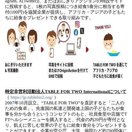
agram, X(Twitter))、またはおにぎりアクションの特設サイト
に投稿すると、1枚の写真投稿につき給食5食分に相当する寄
付(100円)を協賛企業が提供し、アフリカ・アジアの子どもた
ちに給食をプレゼントできる取り組みです。
特定非営利活動法人TABLE FOR TWO Internationalについて
（
https://jp.tablefor2.org/
）
2007年10月設立。“TABLE FOR TWO”を直訳すると「二人の
ための食卓」。先進国の私達と開発途上国の子どもたちが食
事を分かち合うというコンセプトのもと、社員食堂や店舗でT
FTヘルシーメニューを購入すると、代金の内20円が寄付とな
り、飢えに苦しむ世界の子どもに給食1食分をプレゼントする
ことができます。企業や官公庁、大学、病院など約700団体に