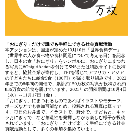
「おにぎり」だけで誰でも手軽にできる社会貢献活動
本アクションは、国連が定めた10月16日「世界食料デー」
（世界中の人が食べ物や食料問題について考える日）を記念
し、日本の食「おにぎり」をシンボルに、おにぎりにまつわ
る写真に#OnigiriActionを付けてSNSまたは特設サイトに投稿
すると、協賛企業が寄付し、TFTを通じてアフリカ・アジア
の子どもたちに給食5食（100円）が届く取り組みです。2022
年までの8年間の開催で、累計約150万枚の写真が投稿され約
836万食の給食を届けています。2023年の開催期間は10月4日
（水）～11月17日（金）。
「おにぎり」にまつわるものであればイラストやモチーフ、
ポーズなどでも参加可能なため、投稿される写真は様々で
す。毎日のお弁当で、イラストで、野外で、子どもと、キャ
ラおにぎりで、など創造性を発揮しながら楽しむ様子が投稿
されています。「おにぎり」だけで楽しく手軽にできる社会
貢献活動として、多くの参加を集めています。