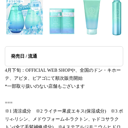
発売日 / 流通
4月下旬：OFFICIAL WEB SHOPや、全国のドン・キホー
テ、アピタ、ピアゴにて順次販売開始
*一部取り扱いのない店舗もございます
===
※1 清涼成分 ※2 ライチー果皮エキス(保湿成分) ※3 ポ
リ-ε-リシン、メドウフォーム-δ-ラクトン、γ-ドコサラク
トン(全て毛髪補修成分) ※4 ステアルジモニウムヒドロ