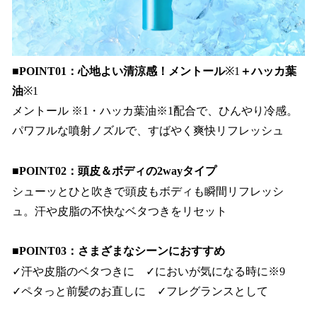
■POINT01：心地よい清涼感！メントール
※1
＋ハッカ葉
油
※1
メントール ※1・ハッカ葉油※1配合で、ひんやり冷感。
パワフルな噴射ノズルで、すばやく爽快リフレッシュ
■POINT02：頭皮＆ボディの2wayタイプ
シューッとひと吹きで頭皮もボディも瞬間リフレッシ
ュ。汗や皮脂の不快なベタつきをリセット
■POINT03：さまざまなシーンにおすすめ
✓汗や皮脂のベタつきに ✓においが気になる時に※9
✓ペタっと前髪のお直しに ✓フレグランスとして