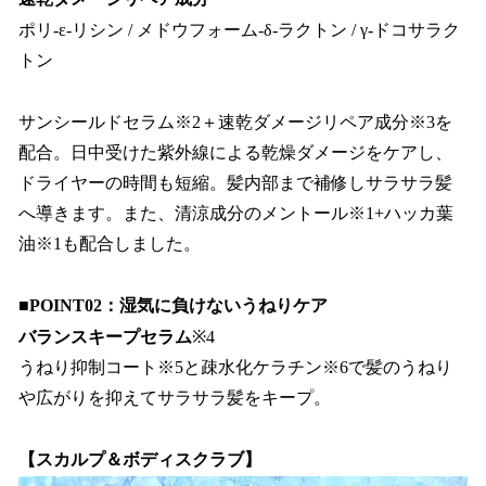
ポリ-ε-リシン / メドウフォーム-δ-ラクトン / γ-ドコサラク
トン
サンシールドセラム※2＋速乾ダメージリペア成分※3を
配合。日中受けた紫外線による乾燥ダメージをケアし、
ドライヤーの時間も短縮。髪内部まで補修しサラサラ髪
へ導きます。また、清涼成分のメントール※1+ハッカ葉
油※1も配合しました。
■POINT02：湿気に負けないうねりケア
バランスキープセラム
※4
うねり抑制コート※5と疎水化ケラチン※6で髪のうねり
や広がりを抑えてサラサラ髪をキープ。
【スカルプ＆ボディスクラブ】