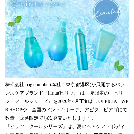
数
を
読
み
込
み
中
で
す
株式会社magicnumber(本社：東京都港区)が展開するバラ
ンスケアブランド「hiritu(ヒリツ)」は、夏限定の『ヒリ
ツ クールシリーズ』を2026年4月下旬よりOFFICIAL WE
B SHOPや、全国のドン・キホーテ、アピタ、ピアゴにて
数量・販路限定で順次発売いたします＊。
『ヒリツ クールシリーズ』は、夏のヘアケア・ボディ