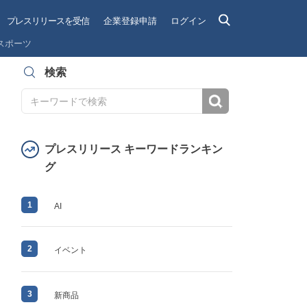
プレスリリースを受信
企業登録申請
ログイン
スポーツ
検索
検索
プレスリリース キーワードランキン
グ
1
AI
2
イベント
3
新商品