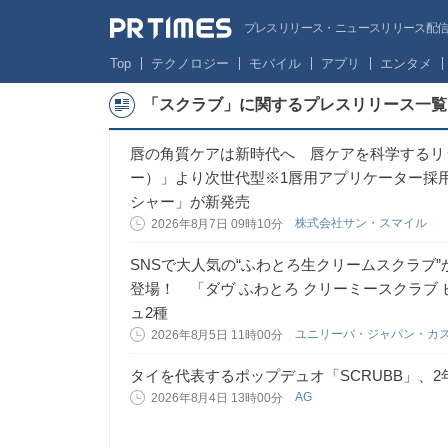
プレスリリース・ニュースリリース配信サー
Top
テクノロジー
モバイル
アプリ
エンタメ
「スクラブ」に関するプレスリリース一覧
唇の角質ケアは新時代へ 唇ケアを科学するリッ
ー）」より次世代型※1唇用アプリケーター採
シャー」が新発売
株式会社サン・スマイル
2026年8月7日 09時10分
SNSで大人気の“ふわとろ生クリームスクラブ
登場！ 「ダヴ ふわとろ クリーミースクラブ
ュ2種
ユニリーバ・ジャパン・カ
2026年8月5日 11時00分
タイを代表するポップデュオ「SCRUBB」、2
AG
2026年8月4日 13時00分