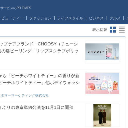
ビスのPR TIMES
ビューティー
ファッション
ライフスタイル
ビジネス
グルメ
表示切替
プケアブランド「CHOOSY（チューシ
用の唇ピーリング「リップスクラブポリッ
”から「ピーチホワイトティー」の香りが新
 ピーチホワイトティー」他ボディウォッシ
スタマーマーケティング株式会社
年ぶりの東京単独公演を11月1日に開催