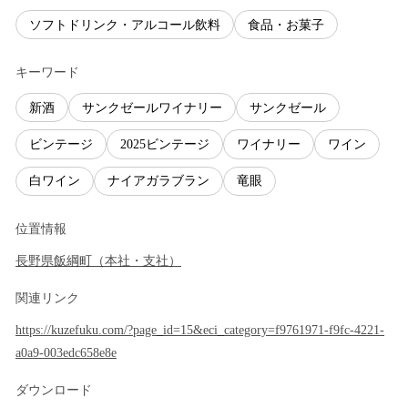
ソフトドリンク・アルコール飲料
食品・お菓子
キーワード
新酒
サンクゼールワイナリー
サンクゼール
ビンテージ
2025ビンテージ
ワイナリー
ワイン
白ワイン
ナイアガラブラン
竜眼
位置情報
長野県
飯綱町
（
本社・支社
）
関連リンク
https://kuzefuku.com/?page_id=15&eci_category=f9761971-f9fc-4221-
a0a9-003edc658e8e
ダウンロード