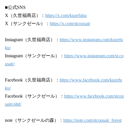
■公式SNS
X（久世福商店）：
https://x.com/kuzefuku
X（サンクゼール）：
https://x.com/stcousair
Instagram（久世福商店）：
https://www.instagram.com/kuzefu
ku/
Instagram（サンクゼール）：
https://www.instagram.com/st.co
usair/
Facebook（久世福商店）：
https://www.facebook.com/kuzefu
ku/
Facebook（サンクゼール）：
https://www.facebook.com/stcou
saircoltd/
note（サンクゼールの森）：
https://note.com/stcousair_forest