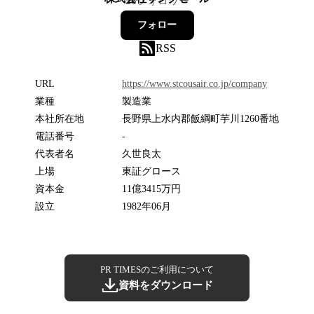
26
フォロワー
フォロー
RSS
URL
https://www.stcousair.co.jp/company
業種
製造業
本社所在地
長野県上水内郡飯綱町芋川1260番地
電話番号
-
代表者名
久世良太
上場
東証グロース
資本金
11億3415万円
設立
1982年06月
PR TIMESのご利用について
資料をダウンロード