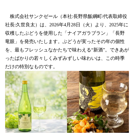
い
ね
！
株式会社サンクゼール（本社:長野県飯綱町/代表取締役
数
社長:久世良太）は、2026年4月28日（火）より、2025年に
を
収穫したぶどうを使用した「ナイアガラブラン」「長野
読
み
竜眼」を発売いたします。ぶどうが実ったその年の個性
込
を、最もフレッシュなかたちで味わえる“新酒”。できあが
み
ったばかりの若々しくみずみずしい味わいは、この時季
中
で
だけの特別なものです。
す