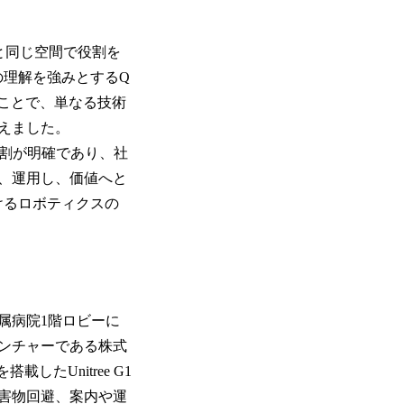
人と同じ空間で役割を
の理解を強みとするQ
することで、単なる技術
えました。
役割が明確であり、社
、運用し、価値へと
けるロボティクスの
附属病院1階ロビーに
ベンチャーである株式
載したUnitree G1
害物回避、案内や運