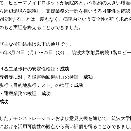
て、ヒューマノイドロボットが病院内という制約の大きい環境
ら周辺環境を認識し、支援業務の一部を担いうる可能性を確認
が転倒することは一度もなく、病院内という安全性が強く求め
のもと実証を終えることができました。
び主な検証結果は以下の通りです。
026年3月23日（月）〜25日（水）、筑波大学附属病院 1階ロビ
ける二足歩行の安定性検証：
成功
行者等に対する障害物回避能力の検証：
成功
歩行（目的地歩行テスト）の検証：
成功
・運搬業務の検証：
成功
成功
したデモンストレーションおよび意見交換を通じて、筑波大学
における活用可能性の観点から高い評価を得ることができまし