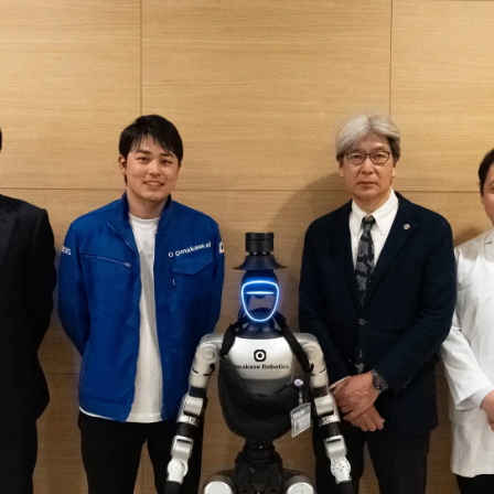
数
を
読
み
込
み
中
で
す