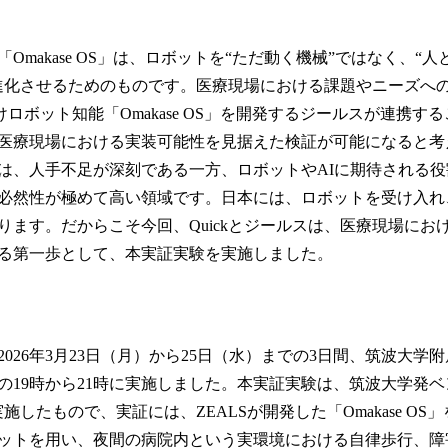
Omakase OS」は、ロボットを“ただ動く機械”ではなく、“
進化させるためのものです。医療現場における課題やニーズへ
向けロボット知能「Omakase OS」を開発するジールスが連携
医療現場における実装可能性を見据えた検証が可能になると考
は、人手不足が深刻である一方、ロボットやAIに期待される
必然性が極めて高い領域です。日本には、ロボットを受け入れ
ります。だからこそ今回、Quickとジールスは、医療現場にお
る第一歩として、本実証実験を実施しました。
026年3月23日（月）から25日（水）までの3日間、筑波大学
の19時から21時に実施しました。本実証実験は、筑波大学発
施したもので、実証には、ZEALSが開発した「Omakase OS」を搭
ットを用い、夜間の病院内という実環境における自律歩行、障