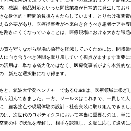
内、確認、物品対応といった間接業務が日常的に発生しており
きな身体的・時間的負担をもたらしています。とりわけ夜間帯
える必要があり、医療従事者が本来向き合うべき患者ケアや専
を割きにくくなっていることは、医療現場における大きな課題
の質を守りながら現場の負荷を軽減していくためには、間接業
人に向き合うべき時間を取り戻していく視点がますます重要に
の活用は、単なる省力化ではなく、医療従事者がより本質的な
の、新たな選択肢になり得ます。
もと、筑波大学発ベンチャーであるQuickは、医療領域に根ざ
取り組んできました。一方、ジールスはこれまで、一貫して人
に、顧客接点や現場体験の設計・社会実装に取り組んできまし
のは、次世代のロボティクスにおいて本当に重要なのは、単に
空間の中で状況を理解し、相手を認識し、文脈に応じて適切に