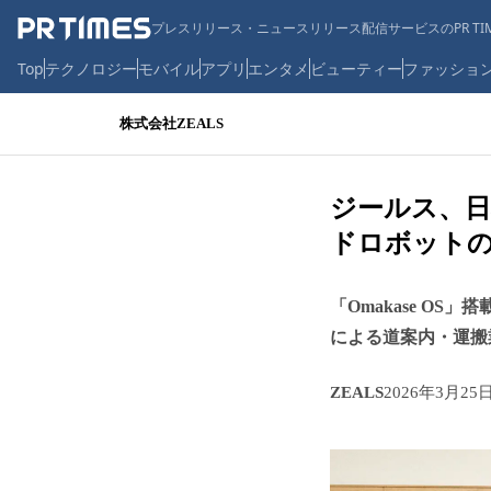
プレスリリース・ニュースリリース配信サービスのPR TIM
Top
テクノロジー
モバイル
アプリ
エンタメ
ビューティー
ファッショ
株式会社ZEALS
ジールス、日
ドロボット
「Omakase OS
による道案内・運搬
ZEALS
2026年3月25