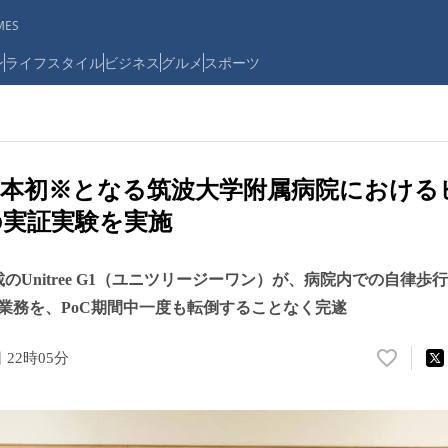
ES
ン
ライフスタイル
ビジネス
グルメ
スポーツ
本初※となる筑波大学附属病院における
の実証実験を実施
」搭載のUnitree G1（ユニツリージーワン）が、病院内での自律
業務を、PoC期間中一度も転倒することなく完遂
日 22時05分
い
い
ね
！