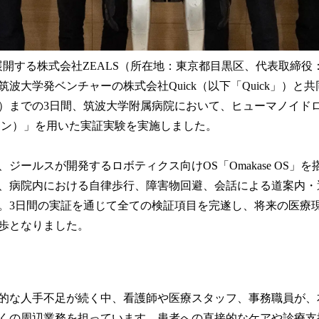
oticsを展開する株式会社ZEALS（所在地：東京都目黒区、代表取
波大学発ベンチャーの株式会社Quick（以下「Quick」）と共同で
）までの3日間、筑波大学附属病院において、ヒューマノイドロボット
ワン）」を用いた実証実験を実施しました。
ジールスが開発するロボティクス向けOS「Omakase OS」
、病院内における自律歩行、障害物回避、会話による道案内・
。3日間の実証を通じて全ての検証項目を完遂し、将来の医療
歩となりました。
的な人手不足が続く中、看護師や医療スタッフ、事務職員が、
くの周辺業務を担っています。患者への直接的なケアや診療支