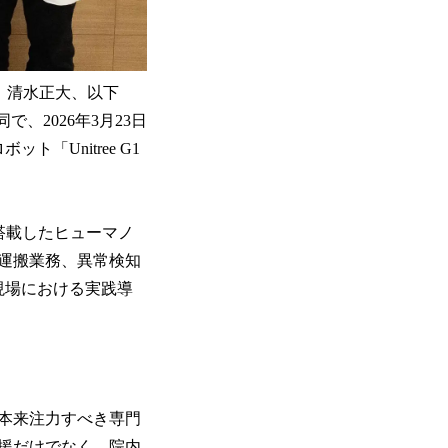
締役：清水正大、以下
、2026年3月23日
「Unitree G1
を搭載したヒューマノ
運搬業務、異常検知
現場における実践導
本来注力すべき専門
援だけでなく、院内