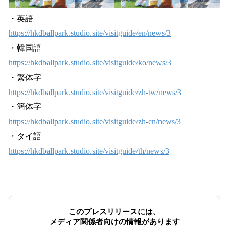
・英語
https://hkdballpark.studio.site/visitguide/en/news/3
・韓国語
https://hkdballpark.studio.site/visitguide/ko/news/3
・繁体字
https://hkdballpark.studio.site/visitguide/zh-tw/news/3
・簡体字
https://hkdballpark.studio.site/visitguide/zh-cn/news/3
・タイ語
https://hkdballpark.studio.site/visitguide/th/news/3
このプレスリリースには、
メディア関係者向けの情報があります