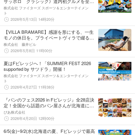
サッポロ クラシック》道内初グルメを全店
舗公開！選手のモッパン動画も公開！
株式会社 ファイターズ スポーツ＆エンターテイメン
ト
2026年5月13日 14時20分
【VILLA BRAMARE】感謝を形にする、一生
モノの休日を。プライベートヴィラで綴る、
家族の新しい思い出「母の日・父の日」特別
株式会社 藤井ビル
宿泊プラン予約開始
2026年5月8日 11時00分
夏はFビレッジへ！「SUMMER FEST 2026
supported by サツドラ」開催！
株式会社 ファイターズ スポーツ＆エンターテイメン
ト
2026年4月27日 11時38分
『パンのフェス2026 in Fビレッジ』全28店決
定！全国から話題のパン屋さんが北海道に集
結！
ぴあ株式会社
2026年4月20日 12時00分
6/5(金)~9/2(水)北海道の夏、Fビレッジで最高