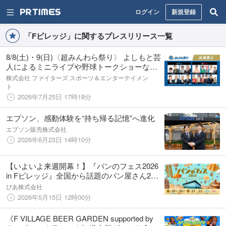
ログイン
新規登録
「Fビレッジ」に関するプレスリリース一覧
8/8(土)・9(日)〈超みんわら祭り〉 よしもと芸
人によるミニライブや野球トークショーな
ど、さまざまなお笑いイベント開催！
株式会社 ファイターズ スポーツ＆エンターテイメン
ト
2026年7月25日 17時18分
エプソン、感動体験を“持ち帰る記憶”へ進化
エプソン販売株式会社
2026年6月23日 14時10分
【いよいよ来週開幕！】『パンのフェス2026
in Fビレッジ』全国から話題のパン屋さん27
店が北海道に大集結！
ぴあ株式会社
2026年5月15日 12時00分
《F VILLAGE BEER GARDEN supported by