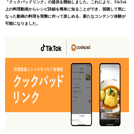
「クックパッドリンク」の提供を開始しました。これにより、TikTok
み
上の料理動画からレシピ詳細を簡単に知ることができ、視聴して気に
込
なった動画の料理を実際に作って楽しめる、新たなコンテンツ体験が
み
可能になりました。
中
で
す