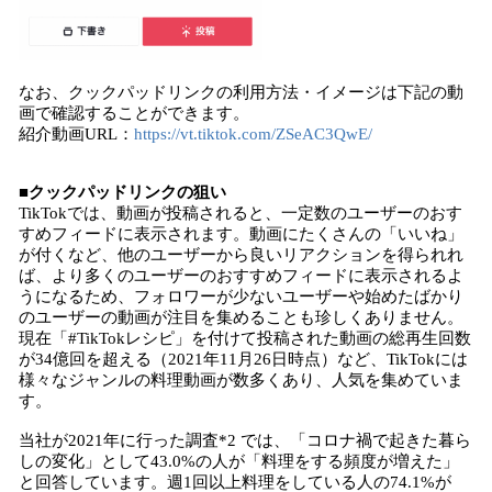
なお、クックパッドリンクの利用方法・イメージは下記の動
画で確認することができます。
紹介動画URL：
https://vt.tiktok.com/ZSeAC3QwE/
■クックパッドリンクの狙い
TikTokでは、動画が投稿されると、一定数のユーザーのおす
すめフィードに表示されます。動画にたくさんの「いいね」
が付くなど、他のユーザーから良いリアクションを得られれ
ば、より多くのユーザーのおすすめフィードに表示されるよ
うになるため、フォロワーが少ないユーザーや始めたばかり
のユーザーの動画が注目を集めることも珍しくありません。
現在「#TikTokレシピ」を付けて投稿された動画の総再生回数
が34億回を超える（2021年11月26日時点）など、TikTokには
様々なジャンルの料理動画が数多くあり、人気を集めていま
す。
当社が2021年に行った調査*2 では、「コロナ禍で起きた暮ら
しの変化」として43.0%の人が「料理をする頻度が増えた」
と回答しています。週1回以上料理をしている人の74.1%が