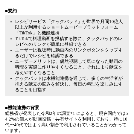
■要約
レシピサービス「クックパッド」が世界で月間10億人
以上が利用するショートムービープラットフォーム
「TikTok」と機能連携
TikTokで料理動画を投稿する際に、クックパッドのレ
シピへのリンクが簡単に登録できる
ユーザーは視聴時に動画内のリンクボタンをタップす
るだけでレシピを確認できる
ユーザーメリットは、偶然視聴して気になった動画の
料理を実際に作りやすくなること、それにより献立を
考えやすくなること
クックパッドは本機能連携を通じて、多くの生活者が
抱える献立の悩みを解決し、毎日の料理を楽しみにす
ることを目指す
■機能連携の背景
総務省が発表した令和2年の調査*1 によると、現在国内では5
4.2%の個人が動画投稿・共有サイトを利用しており、特に10
代〜40代ではより高い割合で利用されていることがわかって
います。