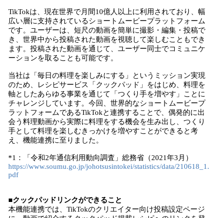
TikTokは、現在世界で月間10億人以上に利用されており、幅
広い層に支持されているショートムービープラットフォーム
です。ユーザーは、短尺の動画を簡単に撮影・編集・投稿で
き、世界中から投稿された動画を視聴して楽しむこともでき
ます。投稿された動画を通じて、ユーザー同士でコミュニケ
ーションを取ることも可能です。
当社は「毎日の料理を楽しみにする」というミッション実現
のため、レシピサービス「クックパッド」をはじめ、料理を
軸としたあらゆる事業を通じて「つくり手を増やす」ことに
チャレンジしています。今回、世界的なショートムービープ
ラットフォームであるTikTokと連携することで、偶発的に出
会う料理動画から実際に料理をする機会を生み出し、つくり
手として料理を楽しむきっかけを増やすことができると考
え、機能連携に至りました。
*1：「令和2年通信利用動向調査」総務省（2021年3月）
https://www.soumu.go.jp/johotsusintokei/statistics/data/210618_1.
pdf
■クックパッドリンクができること
本機能連携では、TikTokのクリエイター向け投稿設定ページ