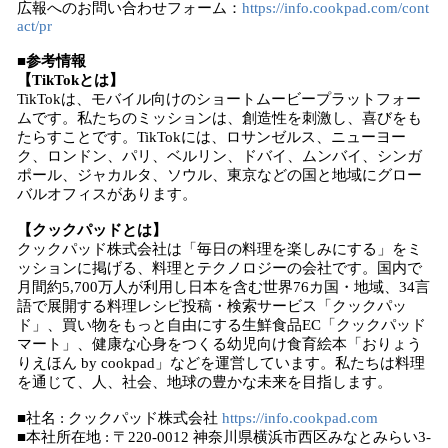
広報へのお問い合わせフォーム：
https://info.cookpad.com/cont
act/pr
■参考情報
【TikTokとは】
TikTokは、モバイル向けのショートムービープラットフォー
ムです。私たちのミッションは、創造性を刺激し、喜びをも
たらすことです。TikTokには、ロサンゼルス、ニューヨー
ク、ロンドン、パリ、ベルリン、ドバイ、ムンバイ、シンガ
ポール、ジャカルタ、ソウル、東京などの国と地域にグロー
バルオフィスがあります。
【クックパッドとは】
クックパッド株式会社は「毎日の料理を楽しみにする」をミ
ッションに掲げる、料理とテクノロジーの会社です。国内で
月間約5,700万人が利用し日本を含む世界76カ国・地域、34言
語で展開する料理レシピ投稿・検索サービス「クックパッ
ド」、買い物をもっと自由にする生鮮食品EC「クックパッド
マート」、健康な心身をつくる幼児向け食育絵本「おりょう
りえほん by cookpad」などを運営しています。私たちは料理
を通じて、人、社会、地球の豊かな未来を目指します。
■社名 : クックパッド株式会社
https://info.cookpad.com
■本社所在地 : 〒220-0012 神奈川県横浜市西区みなとみらい3-