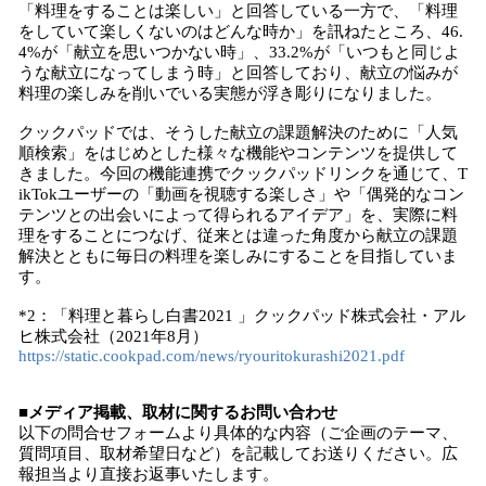
「料理をすることは楽しい」と回答している一方で、「料理
をしていて楽しくないのはどんな時か」を訊ねたところ、46.
4%が「献立を思いつかない時」、33.2%が「いつもと同じよ
うな献立になってしまう時」と回答しており、献立の悩みが
料理の楽しみを削いでいる実態が浮き彫りになりました。
クックパッドでは、そうした献立の課題解決のために「人気
順検索」をはじめとした様々な機能やコンテンツを提供して
きました。今回の機能連携でクックパッドリンクを通じて、T
ikTokユーザーの「動画を視聴する楽しさ」や「偶発的なコン
テンツとの出会いによって得られるアイデア」を、実際に料
理をすることにつなげ、従来とは違った角度から献立の課題
解決とともに毎日の料理を楽しみにすることを目指していま
す。
*2：「料理と暮らし白書2021 」クックパッド株式会社・アル
ヒ株式会社（2021年8月）
https://static.cookpad.com/news/ryouritokurashi2021.pdf
■メディア掲載、取材に関するお問い合わせ
以下の問合せフォームより具体的な内容（ご企画のテーマ、
質問項目、取材希望日など）を記載してお送りください。広
報担当より直接お返事いたします。