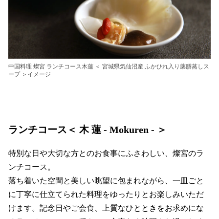
中国料理 燦宮 ランチコース木蓮 ＜ 宮城県気仙沼産 ふかひれ入り薬膳蒸しス
ープ ＞イメージ
ランチコース＜ 木 蓮
-
Mokuren
-
＞
特別な日や大切な方とのお食事にふさわしい、燦宮のラ
ンチコース。
落ち着いた空間と美しい眺望に包まれながら、一皿ごと
に丁寧に仕立てられた料理をゆったりとお楽しみいただ
けます。記念日やご会食、上質なひとときをお求めにな