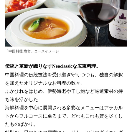
「中国料理 燦宮」コースイメージ
伝統と革新が織りなすNeoclassicな広東料理。
中国料理の伝統技法を受け継ぎ守りつつも、独自の解釈
を加えたオリジナルなお料理の数々。
ふかひれをはじめ、伊勢海老や干し鮑など厳選素材の持
ち味を活かした
海鮮料理を中心に展開される多彩なメニューはアラカル
トからフルコースに至るまで、どれもこれも贅を尽くし
たものばかり。