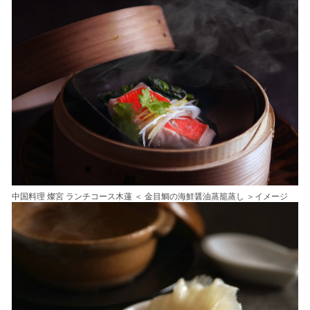
中国料理 燦宮 ランチコース木蓮 ＜ 金目鯛の海鮮醤油蒸籠蒸し ＞イメージ