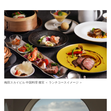
い
ね
！
数
を
読
み
込
み
中
で
す
梅田スカイビル 中国料理 燦宮 ＜ ランチコースイメージ ＞