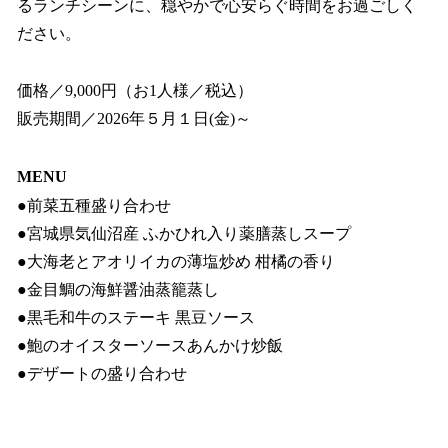
るランチシーンに、穏やかで心安らぐ時間をお過ごしく
ださい。
価格／9,000円（お1人様／税込）
販売期間／2026年５月１日(金)～
MENU
●前菜五種盛り合わせ
●宮城県気仙沼産 ふかひれ入り薬膳蒸しスープ
●大海老とアオリイカの薄塩炒め 柑橘の香り
●金目鯛の海鮮醤油蒸籠蒸し
●黒毛和牛のステーキ 黒豆ソース
●鮑のオイスターソースあんかけ炒飯
●デザートの盛り合わせ