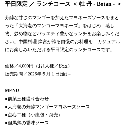
平日限定 ／ ランチコース ＜ 牡 丹 - Botan - ＞
芳醇な甘さのマンゴーを加えたマヨネーズソースをまと
った「大海老のマンゴーマヨネーズ」をはじめ、蒸し
物、炒め物などバラエティ豊かなランチをお楽しみくだ
さい。中国料理 燦宮が誇る自慢のお料理を、カジュアル
にお楽しみいただける平日限定のランチコースです。
価格／4,000円（お1人様／税込）
販売期間／2026年５月１日(金)～
MENU
●前菜三種盛り合わせ
●大海老の芳醇マンゴーマヨネーズソース
●点心二種（小龍包・焼売）
●但馬鶏の香味ソース