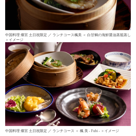
中国料理 燦宮 土日祝限定 ／ ランチコース楓美 ＜ 白甘鯛の海鮮醤油蒸籠蒸し
＞イメージ
中国料理 燦宮 土日祝限定 ／ ランチコース ＜ 楓 美 - Fubi - ＞イメージ