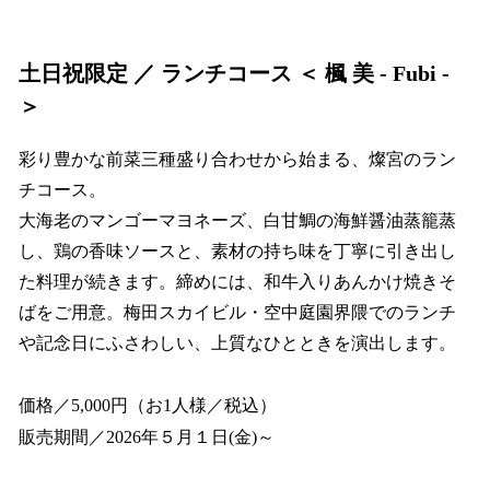
土日祝限定 ／ ランチコース ＜ 楓 美 - Fubi -
＞
彩り豊かな前菜三種盛り合わせから始まる、燦宮のラン
チコース。
大海老のマンゴーマヨネーズ、白甘鯛の海鮮醤油蒸籠蒸
し、鶏の香味ソースと、素材の持ち味を丁寧に引き出し
た料理が続きます。締めには、和牛入りあんかけ焼きそ
ばをご用意。梅田スカイビル・空中庭園界隈でのランチ
や記念日にふさわしい、上質なひとときを演出します。
価格／5,000円（お1人様／税込）
販売期間／2026年５月１日(金)～