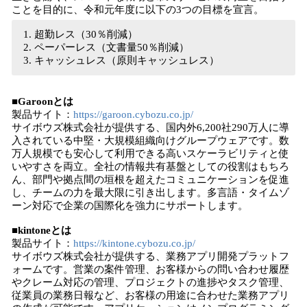
ことを目的に、令和元年度に以下の3つの目標を宣言。
超勤レス（30％削減）
ペーパーレス（文書量50％削減）
キャッシュレス（原則キャッシュレス）
■Garoonとは
製品サイト：
https://garoon.cybozu.co.jp/
サイボウズ株式会社が提供する、国内外6,200社290万人に導
入されている中堅・大規模組織向けグループウェアです。数
万人規模でも安心して利用できる高いスケーラビリティと使
いやすさを両立。全社の情報共有基盤としての役割はもちろ
ん、部門や拠点間の垣根を超えたコミュニケーションを促進
し、チームの力を最大限に引き出します。多言語・タイムゾ
ーン対応で企業の国際化を強力にサポートします。
■kintoneとは
製品サイト：
https://kintone.cybozu.co.jp/
サイボウズ株式会社が提供する、業務アプリ開発プラットフ
ォームです。営業の案件管理、お客様からの問い合わせ履歴
やクレーム対応の管理、プロジェクトの進捗やタスク管理、
従業員の業務日報など、お客様の用途に合わせた業務アプリ