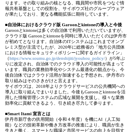
ります。その取り組みの核となる、職員間や市民をつなぐ情
報共有基盤としての役割を、サイボウズ社のグループウェア
が果たしており、更なる機能拡張に期待しています。
■自治体におけるクラウド版 Garoonとkintoneの導入と今後
Garoonとkintoneは多くの自治体で利用いただいていますが、
クラウド版 Garoonとkintoneを同時に導入いただくのは伊丹市
が初めてとなります。自治体のITシステムはこれまでオンプ
レミス型が主流でしたが、2020年に総務省の「地方公共団体
における情報セキュリティポリシーに関するガイドライン」
（
https://www.soumu.go.jp/denshijiti/jyouhou_policy/
）が5年ぶ
りに改定され、自治体でのクラウド導入の可能性が高まって
います。職員の業務効率化やシステム最適化の観点から、今
後自治体ではクラウド活用が加速すると予想され、伊丹市の
取り組みはそのさきがけと言えます。
サイボウズは、2018年よりクラウドサービスの公共機関への
導入に取り組んでまいりました。今後もGaroonとkintoneを活
用した情報管理システムの広域な展開を支援し、様々な業務
効率化に貢献できるよう、引き続き尽力して参ります。
■Smart Itami 宣言とは
伊丹市新庁舎の供用開始（令和４年度）を機にAI（人工知
能）などの技術革新や働き方改革の推進により、職員が生き
生きと働く、スマートな職場と市民サービスの向上を目指す