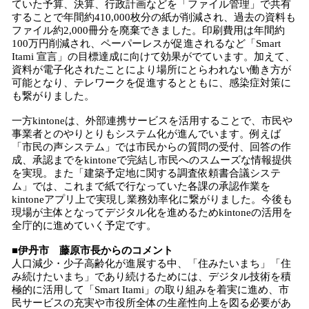
ていた予算、決算、行政計画などを「ファイル管理」で共有
することで年間約410,000枚分の紙が削減され、過去の資料も
ファイル約2,000冊分を廃棄できました。印刷費用は年間約
100万円削減され、ペーパーレスが促進されるなど「Smart
Itami 宣言」の目標達成に向けて効果がでています。加えて、
資料が電子化されたことにより場所にとらわれない働き方が
可能となり、テレワークを促進するとともに、感染症対策に
も繋がりました。
一方kintoneは、外部連携サービスを活用することで、市民や
事業者とのやりとりもシステム化が進んでいます。例えば
「市民の声システム」では市民からの質問の受付、回答の作
成、承認までをkintoneで完結し市民へのスムーズな情報提供
を実現。また「建築予定地に関する調査依頼書合議システ
ム」では、これまで紙で行なっていた各課の承認作業を
kintoneアプリ上で実現し業務効率化に繋がりました。今後も
現場が主体となってデジタル化を進めるためkintoneの活用を
全庁的に進めていく予定です。
■伊丹市 藤原市長からのコメント
人口減少・少子高齢化が進展する中、「住みたいまち」「住
み続けたいまち」であり続けるためには、デジタル技術を積
極的に活用して「Smart Itami」の取り組みを着実に進め、市
民サービスの充実や市役所全体の生産性向上を図る必要があ