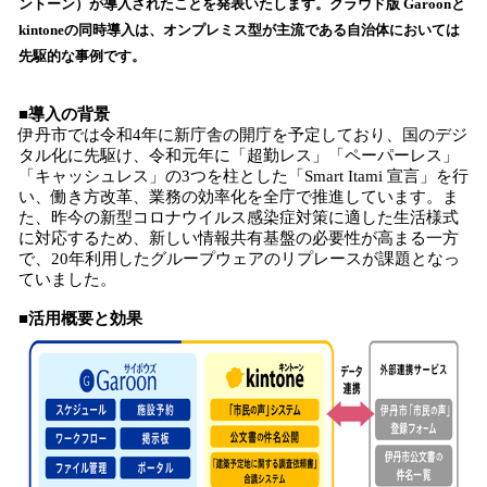
ントーン）が導入されたことを発表いたします。クラウド版 Garoonと
み
kintoneの同時導入は、オンプレミス型が主流である自治体においては
込
先駆的な事例です。
み
中
で
■導入の背景
す
伊丹市では令和4年に新庁舎の開庁を予定しており、国のデジ
タル化に先駆け、令和元年に「超勤レス」「ペーパーレス」
「キャッシュレス」の3つを柱とした「Smart Itami 宣言」を行
い、働き方改革、業務の効率化を全庁で推進しています。ま
た、昨今の新型コロナウイルス感染症対策に適した生活様式
に対応するため、新しい情報共有基盤の必要性が高まる一方
で、20年利用したグループウェアのリプレースが課題となっ
ていました。
■活用概要と効果