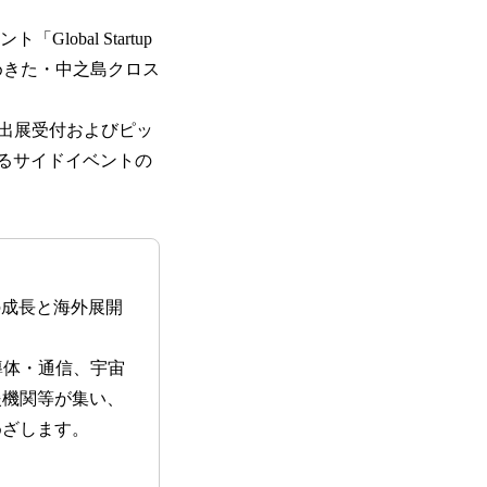
lobal Startup
阪うめきた・中之島クロス
出展受付およびピッ
れるサイドイベントの
ップの成長と海外展開
導体・通信、宇宙
援機関等が集い、
めざします。