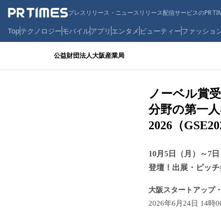
プレスリリース・ニュースリリース配信サービスのPR TIM
Top
テクノロジー
モバイル
アプリ
エンタメ
ビューティー
ファッショ
公益財団法人大阪産業局
ノーベル賞受
分野の第一人者ら
2026（GS
10月5日（月）～7
登壇！出展・ピッチ
大阪スタートアップ
2026年6月24日 14時