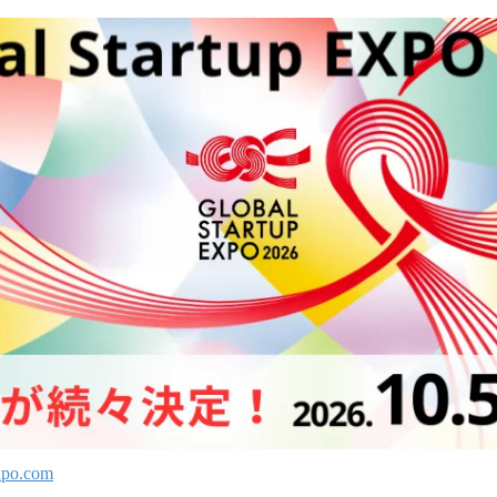
ね
！
数
を
読
み
込
み
中
で
す
expo.com