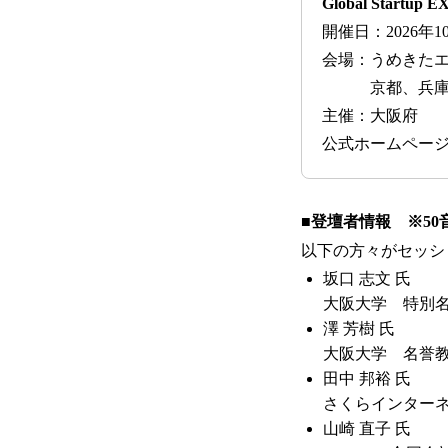
Global Startu
開催日：2026年
会場：うめきた
京都、兵庫エ
主催：大阪府
公式ホームペー
■登壇者情報 ※50
以下の方々がセッシ
坂口 志文 氏
大阪大学 特別
澤 芳樹 氏
大阪大学 名誉
田中 邦裕 氏
さくらインターネ
山崎 直子 氏