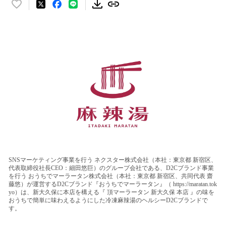
い
い
ね
！
数
を
読
み
込
み
中
で
す
SNSマーケティング事業を行う ネクスター株式会社（本社：東京都 新宿区、
代表取締役社長CEO：細田悠巨）のグループ会社である、D2Cブランド事業
を行う おうちでマーラータン株式会社（本社：東京都 新宿区、共同代表 齋
藤悠）が運営するD2Cブランド『おうちでマーラータン』（ https://maratan.tok
yo）は、新大久保に本店を構える『 頂マーラータン 新大久保 本店 』の味を
おうちで簡単に味わえるようにした冷凍麻辣湯のヘルシーD2Cブランドで
す。