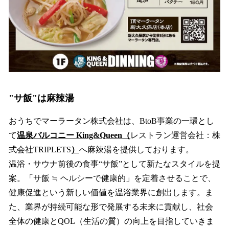
"サ飯"は麻辣湯
おうちでマーラータン株式会社は、BtoB事業の一環とし
て
温泉バルコニー King&Queen（
レストラン運営会社：株
式会社TRIPLETS
）
へ麻辣湯を提供しております。
温浴・サウナ前後の食事“サ飯”として新たなスタイルを提
案。「サ飯 ≒ ヘルシーで健康的」を定着させることで、
健康促進という新しい価値を温浴業界に創出します。ま
た、業界が持続可能な形で発展する未来に貢献し、社会
全体の健康とQOL（生活の質）の向上を目指していきま