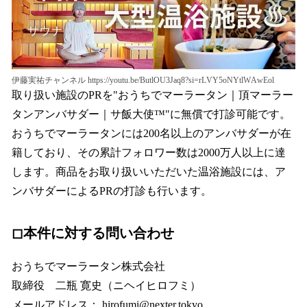
伊藤実祐チャンネル https://youtu.be/ButlOU3Jaq8?si=rLVY5oNYtlWAwEol
取り扱い施設のPRを"おうちでマーラータン｜頂マーラー
タンアンバサダー｜サ飯大使™️"に無償で打診可能です。
おうちでマーラータンには200名以上のアンバサダーが在
籍しており、その累計フォロワー数は2000万人以上に達
します。商品をお取り扱いいただいた温浴施設には、ア
ンバサダーによるPRの打診も行います。
◻︎
本件に対する問い合わせ
おうちでマーラータン株式会社
取締役 二瓶 寛史（ニヘイヒロフミ）
メールアドレス： hirofumi@nexter.tokyo