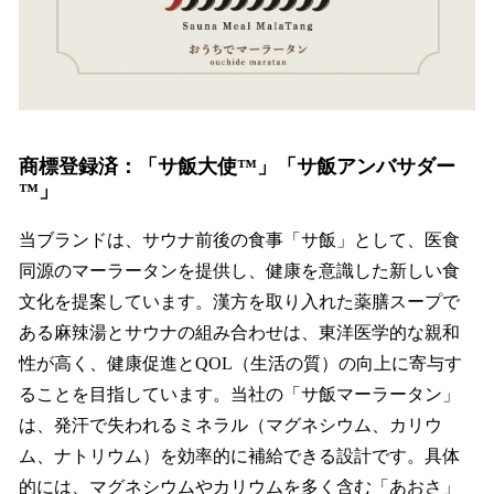
商標登録済：「サ飯⼤使™️」「サ飯アンバサダー
™️」
当ブランドは、サウナ前後の⾷事「サ飯」として、医⾷
同源のマーラータンを提供し、健康を意識した新しい⾷
⽂化を提案しています。漢⽅を取り⼊れた薬膳スープで
ある⿇辣湯とサウナの組み合わせは、東洋医学的な親和
性が⾼く、健康促進とQOL（⽣活の質）の向上に寄与す
ることを⽬指しています。当社の「サ飯マーラータン」
は、発汗で失われるミネラル（マグネシウム、カリウ
ム、ナトリウム）を効率的に補給できる設計です。具体
的には、マグネシウムやカリウムを多く含む「あおさ」