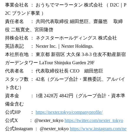
事業会社名 ： おうちでマーラータン 株式会社 （ D2C｜P
2C ブランド事業 ）
責任者名 ： 共同代表取締役 細田悠巨、齋藤悠 取締
役 二瓶寛史、宮田隆啓
持株会社名 ： ネクスターホールディングス 株式会社
英語表記 ： Nexter Inc.｜Nexter Holdings.
本社所在地 ： 東京都 新宿区 大久保 3-8-3 住友不動産新宿
ガーデンタワー LaTour Shinjuku Garden 29F
代表者名 ： 代表取締役社長 CEO 細田悠巨
スタッフ数 ： 42名（グループ合計・業務委託、アルバイ
ト含む）
資本金 ： 1億 2428万 4842円（グループ合計・資本準
備金含む
公式HP ：
https://nexter.tokyo/companyprofile/
公式X ： @nexter_tokyo
https://twitter.com/nexter_tokyo
公式Instagram ： @nexter_tokyo
https://www.instagram.com/ne