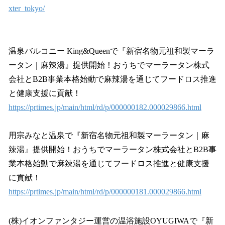
xter_tokyo/
温泉バルコニー King&Queenで『新宿名物元祖和製マーラ
ータン｜麻辣湯』提供開始！おうちでマーラータン株式
会社とB2B事業本格始動で麻辣湯を通じてフードロス推進
と健康支援に貢献！
https://prtimes.jp/main/html/rd/p/000000182.000029866.html
用宗みなと温泉で『新宿名物元祖和製マーラータン｜麻
辣湯』提供開始！おうちでマーラータン株式会社とB2B事
業本格始動で麻辣湯を通じてフードロス推進と健康支援
に貢献！
https://prtimes.jp/main/html/rd/p/000000181.000029866.html
(株)イオンファンタジー運営の温浴施設OYUGIWAで『新