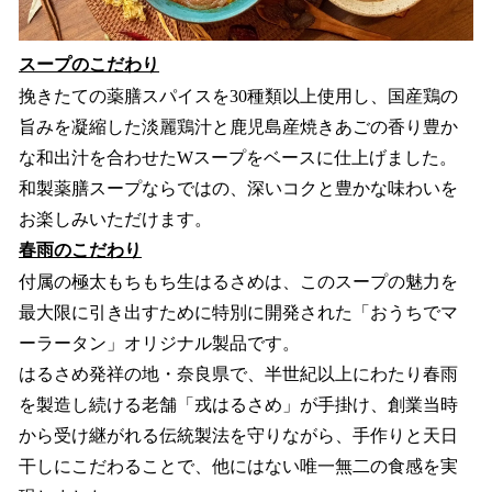
スープのこだわり
挽きたての薬膳スパイスを30種類以上使用し、国産鶏の
旨みを凝縮した淡麗鶏汁と鹿児島産焼きあごの香り豊か
な和出汁を合わせたWスープをベースに仕上げました。
和製薬膳スープならではの、深いコクと豊かな味わいを
お楽しみいただけます。
春雨のこだわり
付属の極太もちもち生はるさめは、このスープの魅力を
最大限に引き出すために特別に開発された「おうちでマ
ーラータン」オリジナル製品です。
はるさめ発祥の地・奈良県で、半世紀以上にわたり春雨
を製造し続ける老舗「戎はるさめ」が手掛け、創業当時
から受け継がれる伝統製法を守りながら、手作りと天日
干しにこだわることで、他にはない唯一無二の食感を実