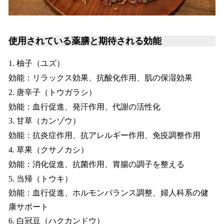
使用されている薬膳と期待される効能
1. 柚子（ユズ）
効能：リラックス効果、抗酸化作用、肌の保湿効果
2. 唐辛子（トウガラシ）
効能：​血行促進、発汗作用、代謝の活性化
3. 甘草（カンゾウ）
効能：​抗炎症作用、抗アレルギー作用、免疫調整作用
4. 草果（クサノカシ）
効能：​消化促進、抗菌作用、胃腸の調子を整える
5. 当帰（トウキ）
効能：​血行促進、ホルモンバランス調整、婦人科系の健
康サポート
6. 白冠豆（ハクカンドウ）