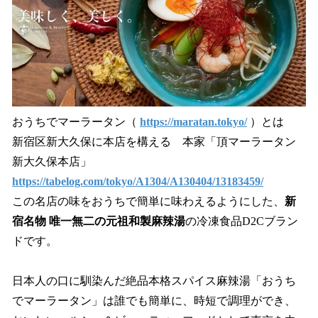
おうちでマーラータン（
https://maratan.tokyo/
）とは
新宿区新大久保に本店を構える 本家「頂マーラータン
新大久保本店」
https://tabelog.com/tokyo/A1304/A130404/13183459/
この名店の味をおうちで簡単に味わえるようにした、
新
宿名物 唯一無二の元祖和製麻辣湯
の冷凍食品D2Cブラン
ドです。
日本人の口に馴染んだ絶品本格スパイス麻辣湯「おうち
でマーラータン」は誰でも簡単に、時短で調理ができ、