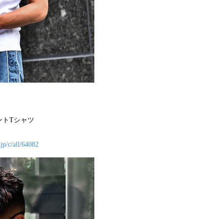
ントTシャツ
jp/c/all/64082