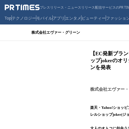
プレスリリース・ニュースリリース配信サービスのPR TIM
Top
テクノロジー
モバイル
アプリ
エンタメ
ビューティー
ファッショ
株式会社エヴァー・グリーン
【EC発新ブラ
ップjokerのオ
ンを発表
株式会社エヴァー・
楽天・Yahoo!ショ
レルショップjoker
大人のオトコに似合う