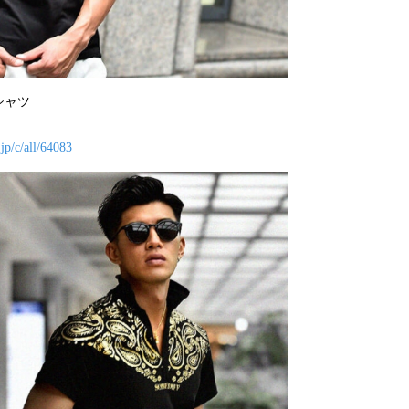
シャツ
jp/c/all/64083