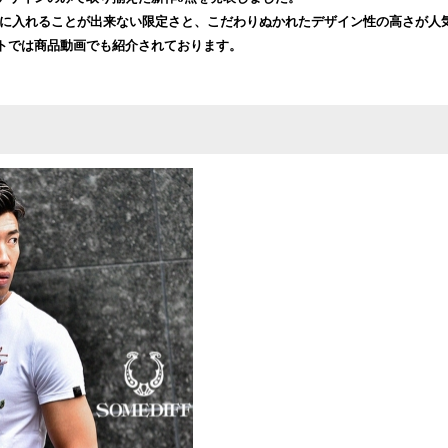
み
しか手に入れることが出来ない限定さと、こだわりぬかれたデザイン性の高さが人
込
トでは商品動画でも紹介されております。
み
中
で
す