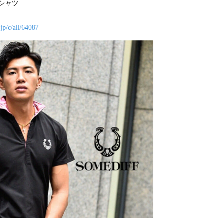
シャツ
jp/c/all/64087