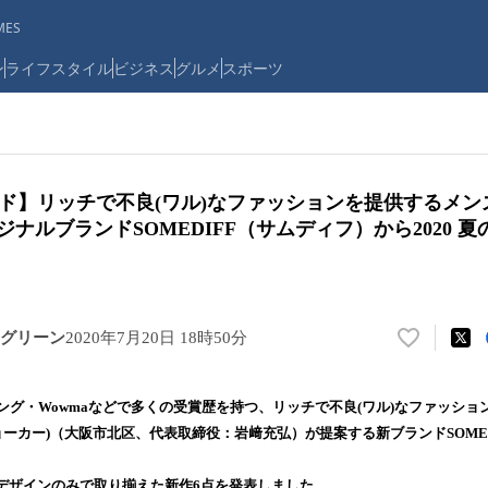
ES
ン
ライフスタイル
ビジネス
グルメ
スポーツ
ンド】リッチで不良(ワル)なファッションを提供するメン
リジナルブランドSOMEDIFF（サムディフ）から2020 
グリーン
2020年7月20日 18時50分
い
い
ね
ッピング・Wowmaなどで多くの受賞歴を持つ、リッチで不良(ワル)なファッシ
！
(ジョーカー)（大阪市北区、代表取締役：岩﨑充弘）が提案する新ブランドSOME
数
を
読
デザインのみで取り揃えた新作6点を発表しました。