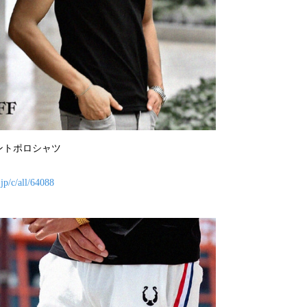
ントポロシャツ
jp/c/all/64088