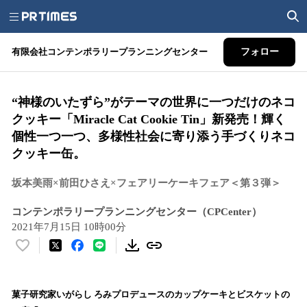
有限会社コンテンポラリープランニングセンター
フォロー
“神様のいたずら”がテーマの世界に一つだけのネコ
クッキー「Miracle Cat Cookie Tin」新発売！輝く
個性一つ一つ、多様性社会に寄り添う手づくりネコ
クッキー缶。
坂本美雨×前田ひさえ×フェアリーケーキフェア＜第３弾＞
コンテンポラリープランニングセンター（CPCenter）
2021年7月15日 10時00分
い
い
ね
！
菓子研究家いがらし ろみプロデュースのカップケーキとビスケットの