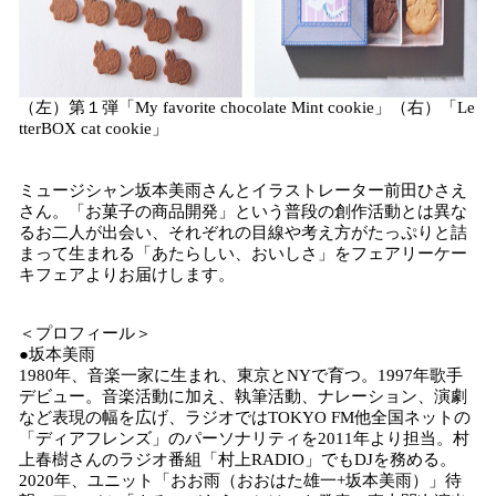
（左）第１弾「My favorite chocolate Mint cookie」（右）「Le
tterBOX cat cookie」
ミュージシャン坂本美雨さんとイラストレーター前田ひさえ
さん。「お菓子の商品開発」という普段の創作活動とは異な
るお二人が出会い、それぞれの目線や考え方がたっぷりと詰
まって生まれる「あたらしい、おいしさ」をフェアリーケー
キフェアよりお届けします。
＜プロフィール＞
●坂本美雨
1980年、音楽一家に生まれ、東京とNYで育つ。1997年歌手
デビュー。音楽活動に加え、執筆活動、ナレーション、演劇
など表現の幅を広げ、ラジオではTOKYO FM他全国ネットの
「ディアフレンズ」のパーソナリティを2011年より担当。村
上春樹さんのラジオ番組「村上RADIO」でもDJを務める。
2020年、ユニット「おお雨（おおはた雄一+坂本美雨）」待