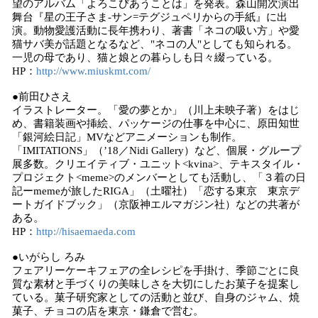
望のアルバム「よろこびあうことは」を発表。森山開次演出
舞台『星の王子さま-サン=テグジュペリからの手紙』に出
演。動物愛護活動に長年携わり、著書「ネコの吸い方」や愛
猫サバ美が話題となるなど、"ネコの人"としても知られる。
一児の母であり、猫と娘との暮らしも日々綴っている。
HP：
http://www.miuskmt.com/
●前田ひさえ
イラストレーター。「愛の夢とか」（川上未映子著）をはじ
め、書籍装画や挿絵、パッケージの仕事を中心に、原田知世
「銀河絵日記」MVなどアニメーションも制作。
「IMITATIONS」（’18／Nidi Gallery）など、個展・グループ
展多数。クリエイティブ・ユニット<kvina>、テキスタイル・
プロジェクト<meme>のメンバーとしても活動し、「３着の日
記ーmemeが旅したRIGA」（土曜社）「恋する東京 東京デ
ートガイドブック」（京阪神エルマガジン社）などの共著が
ある。
HP：
http://hisaemaeda.com
●いがらし ろみ
フェアリーケーキフェアの全レシピを手掛け、季節ごとに良
質な素材と手づくりの美味しさを大切にしたお菓子を提案し
ている。菓子研究家としての活動と並び、自身のジャム、焼
菓子、チョコの店を東京・鎌倉で営む。