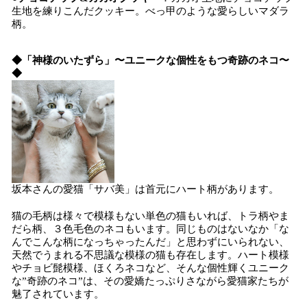
生地を練りこんだクッキー。べっ甲のような愛らしいマダラ
柄。
◆「神様のいたずら」〜ユニークな個性をもつ奇跡のネコ〜
◆
坂本さんの愛猫「サバ美」は首元にハート柄があります。
猫の毛柄は様々で模様もない単色の猫もいれば、トラ柄やま
だら柄、３色毛色のネコもいます。同じものはないなか「な
んでこんな柄になっちゃったんだ」と思わずにいられない、
天然でうまれる不思議な模様の猫も存在します。ハート模様
やチョビ髭模様、ほくろネコなど、そんな個性輝くユニーク
な”奇跡のネコ”は、その愛嬌たっぷりさながら愛猫家たちが
魅了されています。