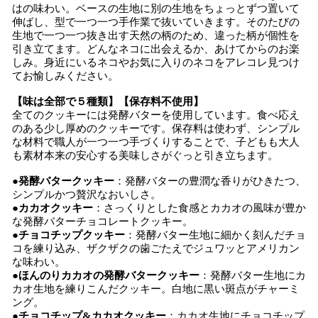
はの味わい。ベースの生地に別の生地をちょっとずつ置いて
伸ばし、型で一つ一つ手作業で抜いていきます。そのたびの
生地で一つ一つ抜き出す天然の柄のため、違った柄が個性を
引き立てます。どんなネコに出会えるか、あけてからのお楽
しみ。身近にいるネコやお気に入りのネコをアレコレ見つけ
てお愉しみください。
【味は全部で５種類】【保存料不使用】
全てのクッキーには発酵バターを使用しています。食べ応え
のある少し厚めのクッキーです。保存料は使わず、シンプル
な材料で職人が一つ一つ手づくりすることで、子どもも大人
も素材本来の安心する美味しさがぐっと引き立ちます。
●
発酵バタークッキー
：発酵バターの豊潤な香りがひきたつ、
シンプルかつ贅沢なおいしさ。
●
カカオクッキー
：さっくりとした食感とカカオの風味が豊か
な発酵バターチョコレートクッキー。
●
チョコチップクッキー
：発酵バター生地に細かく刻んだチョ
コを練り込み、ザクザクの歯ごたえでジュワッとアメリカン
な味わい。
●
ほんのりカカオの発酵バタークッキー
：発酵バター生地にカ
カオ生地を練りこんだクッキー。白地に黒い斑点がチャーミ
ング。
●
チョコチップ&カカオクッキー
：カカオ生地にチョコチップ