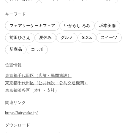
キーワード
フェアリーケーキフェア
いがらし ろみ
坂本美雨
前田ひさえ
夏休み
グルメ
SDGs
スイーツ
新商品
コラボ
位置情報
東京都
千代田区
（
店舗・民間施設
）
東京都
千代田区
（
公共施設・公共交通機関
）
東京都
渋谷区
（
本社・支社
）
関連リンク
https://fairycake.jp/
ダウンロード