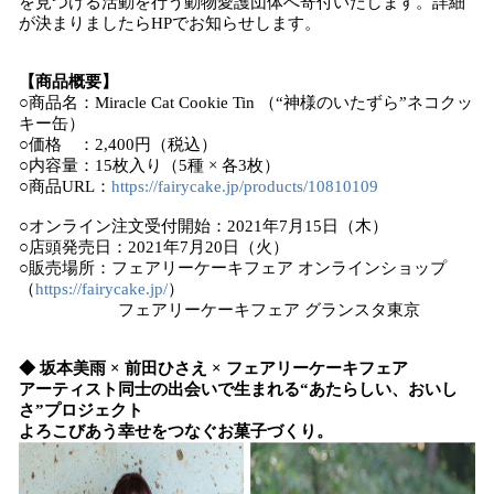
を見つける活動を行う動物愛護団体へ寄付いたします。詳細
が決まりましたらHPでお知らせします。
【商品概要】
○商品名：Miracle Cat Cookie Tin （“神様のいたずら”ネコクッ
キー缶）
○価格 ：2,400円（税込）
○内容量：15枚入り（5種 × 各3枚）
○商品URL：
https://fairycake.jp/products/10810109
○オンライン注文受付開始：2021年7月15日（木）
○店頭発売日：2021年7月20日（火）
○販売場所：フェアリーケーキフェア オンラインショップ
（
https://fairycake.jp/
）
フェアリーケーキフェア グランスタ東京
◆ 坂本美雨 × 前田ひさえ × フェアリーケーキフェア
アーティスト同士の出会いで生まれる“あたらしい、おいし
さ”プロジェクト
よろこびあう幸せをつなぐお菓子づくり。