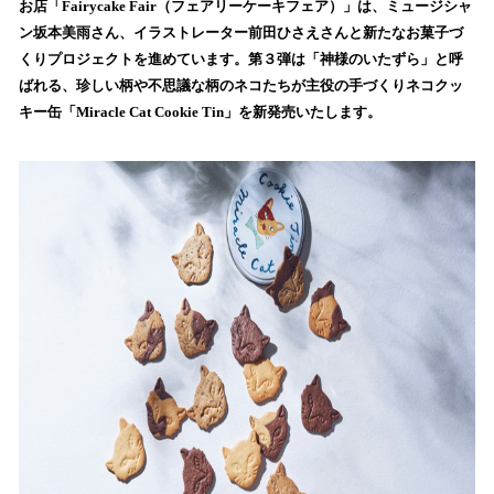
数
お店「Fairycake Fair（フェアリーケーキフェア）」は、ミュージシャ
を
ン坂本美雨さん、イラストレーター前田ひさえさんと新たなお菓子づ
読
くりプロジェクトを進めています。第３弾は「神様のいたずら」と呼
み
ばれる、珍しい柄や不思議な柄のネコたちが主役の手づくりネコクッ
込
キー缶「Miracle Cat Cookie Tin」を新発売いたします。
み
中
で
す