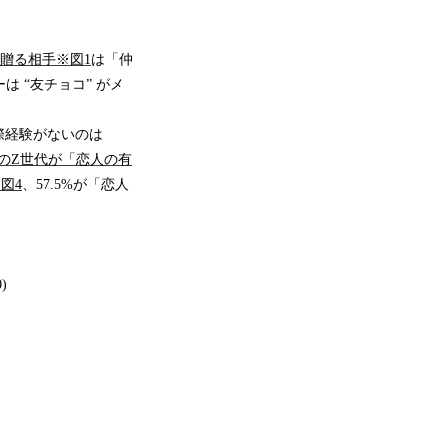
贈る相手※図1
は「仲
ーは “友チョコ” がメ
際経験がないのは
3%のZ世代が「恋人の有
図4
、57.5%が「恋人
)