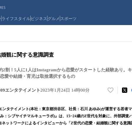
ES
ン
ライフスタイル
ビジネス
グルメ
スポーツ
結婚観に関する意識調査
2割！5人に1人はInstagramから恋愛がスタートした経験あり
。恋愛や結婚・育児は取捨選択するもの
A109エンタテイメント
2023年1月24日 14時00分
い
い
ね
109エンタテイメント(本社：東京都渋谷区、社長：石川 あゆみ)が運営する若者
！
lab. (読み：シブヤイチマルキューラボ)』は、15~24歳のZ世代を対象に、外部調
数
 lab.独自ネットワークによるインタビューから「Z世代の恋愛・結婚観に関する
を
読