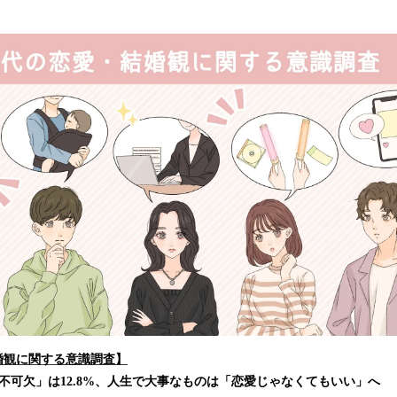
み
込
み
中
で
す
婚観に関する意識調査】
不可欠」は12.8%、人生で大事なものは「恋愛じゃなくてもいい」へ