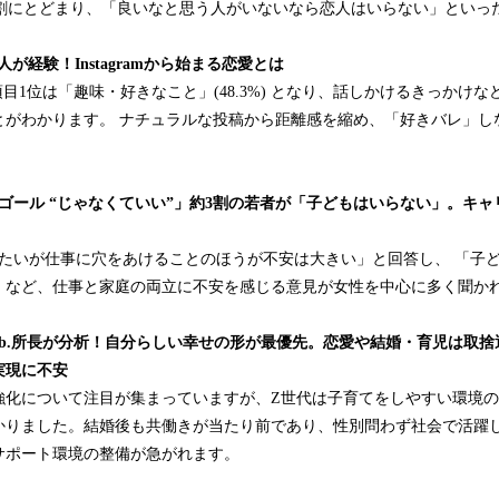
2割にとどまり、「良いなと思う人がいないなら恋人はいらない」といっ
人が経験！Instagramから始まる恋愛とは
項目1位は「趣味・好きなこと」(48.3%) となり、話しかけるきっかけ
がわかります。 ナチュラルな投稿から距離感を縮め、「好きバレ」しない範囲
ゴール “じゃなくていい”」約3割の若者が「子どもはいらない」。キ
りたいが仕事に穴をあけることのほうが不安は大きい」と回答し、 「子
」など、仕事と家庭の両立に不安を感じる意見が女性を中心に多く聞か
09 lab.所長が分析！自分らしい幸せの形が最優先。恋愛や結婚・育児は
実現に不安
強化について注目が集まっていますが、Z世代は子育てをしやすい環境
かりました。結婚後も共働きが当たり前であり、性別問わず社会で活躍
サポート環境の整備が急がれます。