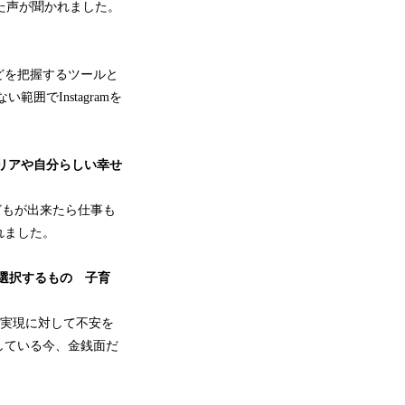
た声が聞かれました。
などを把握するツールと
でInstagramを
ャリアや自分らしい幸せ
どもが出来たら仕事も
れました。
取捨選択するもの 子育
の実現に対して不安を
している今、金銭面だ