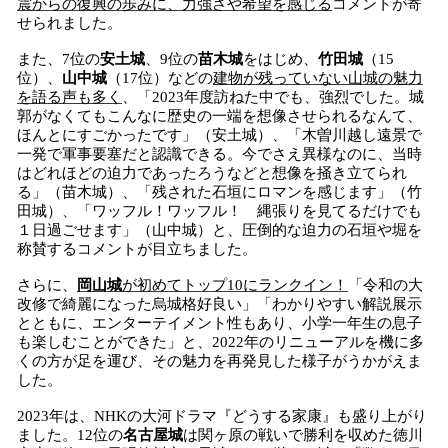
震からの復興の歩みに、力強さや希望を感じる
コメントが寄
せられました。
また、7位の
安土城
、9位の
苗木城
をはじめ、
竹田城
（15
位）、
山中城
（17位）などの
建物が残っていない山城の魅力
を語る声も多く
、「2023年度訪ねた中でも、強烈でした。城
郭がなくてもこんなに歴史の一端を想像させられるなんて、
ほんとにすごかったです」（安土城）、「木曽川越し遠景で
一発で軍事要塞だと認識できる。今でさえ異様なのに、当時
はどれほどの迫力であったろうなどと想像を掻き立てられ
る」（苗木城）、「残された石垣にロマンを感じます」（竹
田城）、「ワッフル！ワッフル！ 縄張りを見てるだけでも
１日過ごせます」（山中城）と、圧倒的な迫力の石垣や堀を
称賛するコメントが目立ちました。
さらに、
岡山城
が初めてトップ10にランクイン！
「令和の大
改修で綺麗になった烏城格好良い」「わかりやすい解説展示
とともに、エンターテイメント性もあり、小学一年生の息子
も楽しむことができた」と、2022年のリニューアルを機に多
くの方が足を運び、その魅力を再発見した様子がうかがえま
した。
2023年は、NHKの大河ドラマ『どうする家康』も盛り上がり
ました。12位の
名古屋城
は関ヶ原の戦いで勝利を収めた徳川