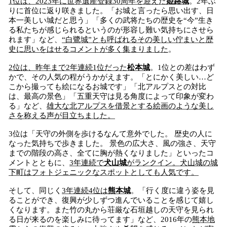
1位は、2023年に世界遺産登録30周年を迎えた
姫路城
。2年ぶ
りに首位に返り咲きました。「お城と言ったら思い出す、日
本一美しい城だと思う」「多くの武将たちの歴史を“今”生き
る私たちが感じられるというのが形容し難い気持ちにさせら
れます」など、
“白鷺城”とも呼ばれるその美しい佇まいと歴
史に思いをはせるコメントが多く集まりました
。
2位は、昨年まで2年連続1位だった
松本城
。1位との差はわず
かで、その人気の程がうかがえます。「とにかく美しい…ど
こから撮っても絵になるお城です」「北アルプスとの対比
は、最高の景色」「五重天守は見る角度によって印象が変わ
る」など、
雄大な北アルプスを借景とする絵画のような美し
さを称える声が目立ちました。
3位は「天守の外側を歩けるなんて意外でした。 歴史の人に
なった気持ちで歩きました。 景色の広大さ、風の強さ、天守
までの階段の高さ、全てに胸が熱くなりました」といったコ
メントとともに、
3年連続で
犬山城
がランクイン。犬山城の城
下町はフォトジェニックなスポットとしても人気です。
そして、同じく
3年連続4位は
熊本城
。「行く度に違う姿を見
ることができ、復興が少しずつ進んでいることを感じて嬉し
くなります。また竹の丸から荘厳な石垣越しの天守を見られ
る日が来るのを楽しみに待ってます」など、2016年の
熊本地