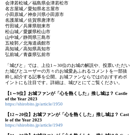
会津若松城／福島県会津若松市
名古屋城／愛知県名古屋市
小田原城／神奈川県小田原市
名護屋城／佐賀県唐津市
竹田城／兵庫県朝来市
松山城／愛媛県松山市
山中城／静岡県三島市
五稜郭／北海道函館市
高知城／高知県高知市
弘前城／青森県弘前市
「城びと」では、上位1～30位のお城の解説や、投票いただい
た城びとユーザーの方々のお城愛あふれるコメントを一部抜
粋し紹介する記事を公開。お城ファンならではのおすすめポ
イントにも注目です。詳細は、城びとにてご覧ください。
【1～9位】お城ファンが「心を熱くした」推し城は？ Castle
of the Year 2023
https://shirobito.jp/article/1950
【12～20位】お城ファンが「心を熱くした」推し城は？ Cast
le of the Year 2023
https://shirobito.jp/article/1949