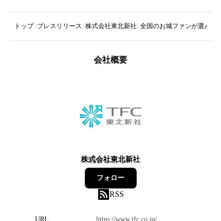
トップ
プレスリリース
株式会社東北新社
全国のお城ファンが選んだ！
会社概要
株式会社東北新社
32
フォロワー
フォロー
RSS
URL
https://www.tfc.co.jp/