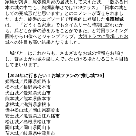
家康が築き、尾張徳川家の居城として栄えた城。「数ある日
本の城の中でも、絢爛豪華さではTOPクラス」「日本の城と
しての完成形だと思います」とのコメントが寄せられまし
た。また、終盤のエピソードで印象的に登場した
名護屋城
は、「『どうする家康』でもタイムリーな時期に訪れたか
ら。兵どもが夢の跡をみることができた」と前回ランキング
圏外から14位へとジャンプアップ。
大河ドラマに登場したお
城への注目も高い結果となりました。
「城びと」はこれからも、さまざまなお城の情報をお届け
し、皆さまがお城を楽しんでいただける場となることを目指
してまいります。
【2024年に行きたい！お城ファンの“推し城”20】
姫路城／兵庫県姫路市
松本城／長野県松本市
犬山城／愛知県犬山市
熊本城／熊本県熊本市
彦根城／滋賀県彦根市
備中松山城／岡山県高梁市
安土城／滋賀県近江八幡市
松江城／島根県松江市
岡山城／岡山県岡山市
苗木城／岐阜県中津川市