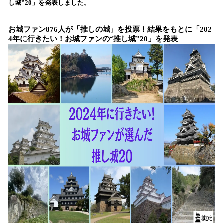
し城”20」を発表しました。
込
み
中
お城ファン876人が「推しの城」を投票！結果をもとに「202
で
4年に行きたい！お城ファンの“推し城”20」を発表
す