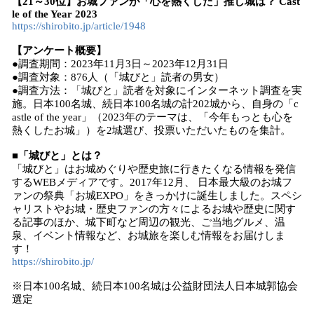
【21～30位】お城ファンが「心を熱くした」推し城は？ Cast
le of the Year 2023
https://shirobito.jp/article/1948
【アンケート概要】
●調査期間：2023年11月3日～2023年12月31日
●調査対象：876人（「城びと」読者の男女）
●調査方法：「城びと」読者を対象にインターネット調査を実
施。日本100名城、続日本100名城の計202城から、自身の「c
astle of the year」（2023年のテーマは、「今年もっとも心を
熱くしたお城」）を2城選び、投票いただいたものを集計。
■「城びと」とは？
「城びと」はお城めぐりや歴史旅に行きたくなる情報を発信
するWEBメディアです。2017年12月、 日本最大級のお城フ
ァンの祭典「お城EXPO」をきっかけに誕生しました。スペシ
ャリストやお城・歴史ファンの方々によるお城や歴史に関す
る記事のほか、城下町など周辺の観光、ご当地グルメ、温
泉、イベント情報など、お城旅を楽しむ情報をお届けしま
す！
https://shirobito.jp/
※日本100名城、続日本100名城は公益財団法人日本城郭協会
選定