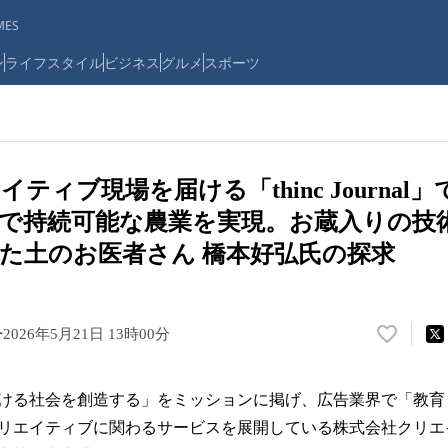
ES
ン
ライフスタイル
ビジネス
グルメ
スポーツ
ティブ現場を届ける「thinc Journal
で持続可能な農業を実現。お蔵入りの技
た土のお医者さん 橋本好弘氏の探求
チ
2026年5月21日 13時00分
い
い
ね
ける社会を創造する」をミッションに掲げ、広告業界で「教育
！
数
リエイティブに関わるサービスを展開している株式会社クリエ