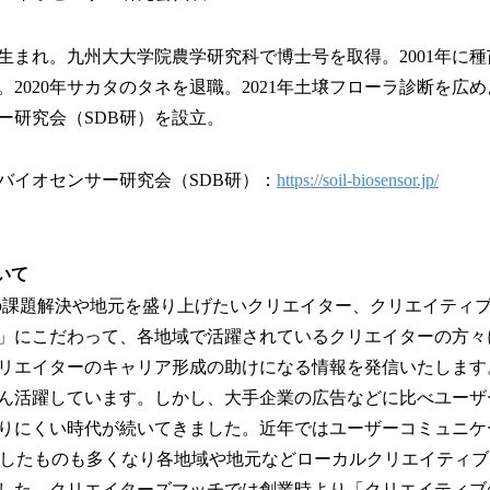
崎市生まれ。九州大大学院農学研究科で博士号を取得。2001年に
。2020年サカタのタネを退職。2021年土壌フローラ診断を広
ー研究会（SDB研）を設立。
バイオセンサー研究会（SDB研）：
https://soil-biosensor.jp/
について
nal は地域の課題解決や地元を盛り上げたいクリエイター、クリエイテ
」にこだわって、各地域で活躍されているクリエイターの方々
リエイターのキャリア形成の助けになる情報を発信いたします
ん活躍しています。しかし、大手企業の広告などに比べユーザーが
りにくい時代が続いてきました。近年ではユーザーコミュニケ
を理想形としたものも多くなり各地域や地元などローカルクリエイテ
した。クリエイターズマッチでは創業時より「クリエイティブ