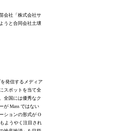
種苗会社「株式会社サ
めようと合同会社土壌
ィブを発信するメディア
にスポットを当て全
。全国には優秀なク
 Mass ではない
ーションの形式が O
ィブもようやく注目され
の地産地消」を目指