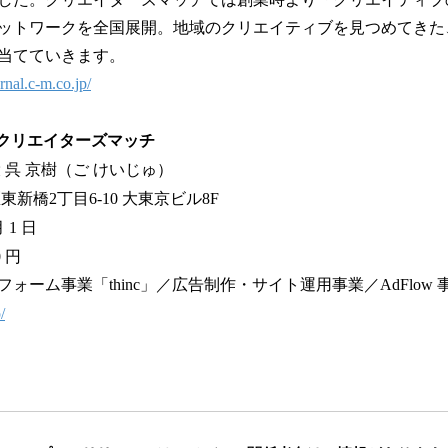
ットワークを全国展開。地域のクリエイティブを見つめてきた
当てていきます。
urnal.c-m.co.jp/
社クリエイターズマッチ
 呉 京樹（ご けいじゅ）
新橋2丁目6-10 大東京ビル8F
 1 日
0 円
ォーム事業「thinc」／広告制作・サイト運用事業／AdFlow 
/