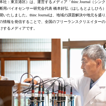
を
社：東京港区）は、運営するメディア「thinc Journal（シ
読
断用バイオセンサー研究会代表 橋本好弘（はしもとよしひろ
み
込
いたしました。thinc Journalは、地域の課題解決や地元を
み
の情報を発信することで、全国のフリーランスクリエイターの
中
けするメディアです。
で
す