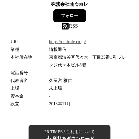
株式会社オミカレ
20
フォロワー
フォロー
RSS
URL
https://omicale.co.jp/
業種
情報通信
本社所在地
東京都渋谷区代々木一丁目35番1号 プレ
ンジ代々木ビル8階
電話番号
-
代表者名
久留宮 雅仁
上場
未上場
資本金
-
設立
2015年11月
PR TIMESのご利用について
資料をダウンロード