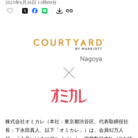
2025年6月26日 11時00分
い
い
ね
！
数
を
読
み
込
み
中
で
す
株式会社オミカレ（本社：東京都渋谷区、代表取締役社
長：下永田真人、以下「オミカレ」）は、会員92万人