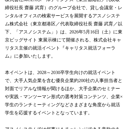
数
締役社長 齋藤 武育）のグループ会社で、貸し会議室・レ
を
ンタルオフィスの検索サービスを展開するアスノシステ
読
み
ム株式会社（東京都港区／代表取締役社長 齋藤 武育／以
込
下、「アスノシステム」）は、2026年5月16日（土）に東
み
京ビッグサイト 東展示棟にて開催される、株式会社キャ
中
で
リタス主催の就活イベント『キャリタス就活フォーラ
す
ム』に参加いたします。
本イベントは、2028～2030卒学生向けの就活イベント
で、大手人気企業を含む優良企業約200社の人事担当者と
対面でリアルな情報が聞けるほか、大手企業のセミナー
や実践・マンツーマン形式の選考対策コンテンツ、企業×
学生のランチミーティングなどさまざまな角度から就活
学生を応援するイベントとなっています。