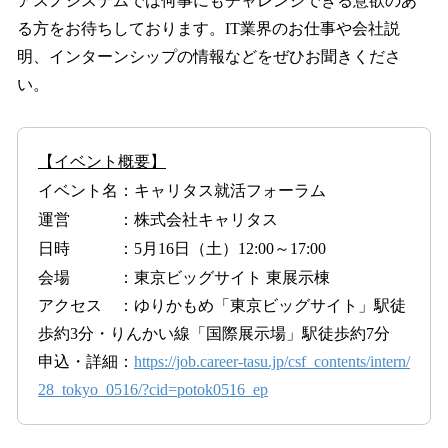
アスノシステムでは何事にもチャレンジできる意欲のあ
る方をお待ちしております。IT業界のお仕事や会社説
明、インターンシップの情報などをぜひお聞きくださ
い。
【イベント概要】
イベント名：キャリタス就活フォーラム
運営 ：株式会社キャリタス
日時 ：5月16日（土）12:00～17:00
会場 ：東京ビッグサイト 東展示棟
アクセス ：ゆりかもめ「東京ビッグサイト」駅徒
歩約3分・りんかい線「国際展示場」駅徒歩約7分
申込・詳細：
https://job.career-tasu.jp/csf_contents/intern/
28_tokyo_0516/?cid=potok0516_ep