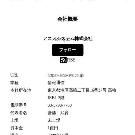
会社概要
アスノシステム株式会社
6
フォロワー
フォロー
RSS
URL
https://asno-sys.co.jp/
業種
情報通信
本社所在地
東京都港区高輪二丁目16番37号 高輪
JEBL 2階
電話番号
03-5798-7780
代表者名
齋藤 武育
上場
未上場
資本金
1億円