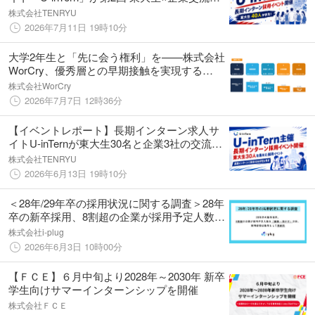
ベントを開催 東大生40名・企業4社が参加
株式会社TENRYU
2026年7月11日 19時10分
大学2年生と「先に会う権利」を——株式会社
WorCry、優秀層との早期接触を実現する
『AOHARUインターン』大学2年生特化の新
株式会社WorCry
卒採用支援を開始
2026年7月7日 12時36分
【イベントレポート】長期インターン求人サ
イトU-inTernが東大生30名と企業3社の交流イ
ベントを開催
株式会社TENRYU
2026年6月13日 19時10分
＜28年/29年卒の採用状況に関する調査＞28年
卒の新卒採用、8割超の企業が採用予定人数を
「維持・増やす」方針。採用姿勢は依然とし
株式会社i-plug
て意欲的
2026年6月3日 10時00分
【ＦＣＥ】６月中旬より2028年～2030年 新卒
学生向けサマーインターンシップを開催
株式会社ＦＣＥ