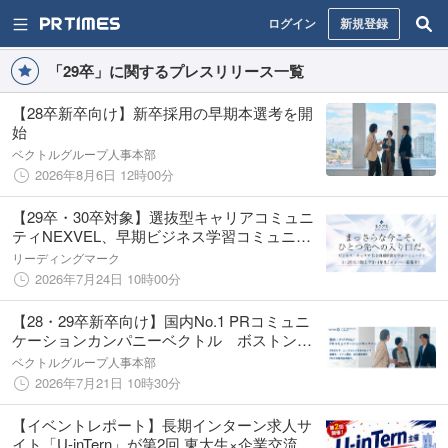
ログイン
新規登録
「29卒」に関するプレスリリース一覧
【28卒新卒向け】新卒採用の早期本選考を開
始
ベクトルグループ人事本部
2026年8月6日 12時00分
【29卒・30卒対象】選抜型キャリアコミュニ
ティNEXVEL、早期ビジネス学習コミュニテ
ィ「NEXVEL Academy（ネクアカ）」を始動
リーディングマーク
2026年7月24日 10時00分
【28・29卒新卒向け】国内No.1 PRコミュニ
ケーションカンパニーベクトル ボストンキ
ャリアフォーラム2026に出展決定
ベクトルグループ人事本部
2026年7月21日 10時30分
【イベントレポート】長期インターン求人サ
イト「U-inTern」が第2回 東大生×企業交流イ