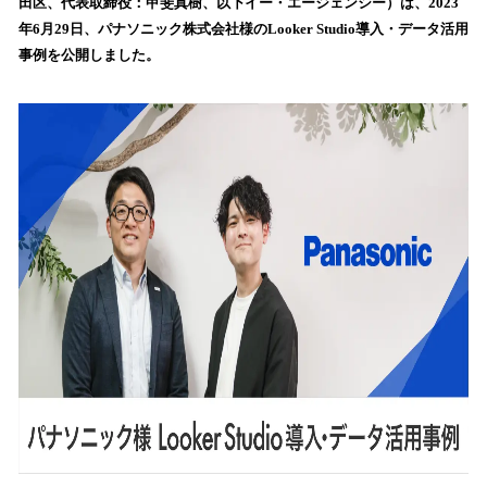
数
田区、代表取締役：甲斐真樹、以下イー・エージェンシー）は、2023
を
年6月29日、パナソニック株式会社様のLooker Studio導入・データ活用
読
事例を公開しました。
み
込
み
中
で
す