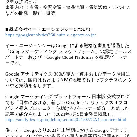
ク東京汐留ビル
事業内容 ：家電・空質空調・食品流通・電気設備・デバイス
などの開発・製造・販売
■ 株式会社イー・エージェンシーについて
https://googleanalytics360-suite.e-agency.co.jp/
イー・エージェンシーはGoogleによる厳格な審査を通過した
「Google マーケティング プラットフォーム」の認定セールス
パートナーおよび「Google Cloud Platform」の認定パートナ
ーです。
Google アナリティクス 360の導入・運用およびデータ活用に
ついては、国内はもとよりAPAC地域でもトップクラスのノウ
ハウと実績を有します。
Google マーケティング プラットフォーム 日本版 公式ブログ
でも「日本における、新しい Google アナリティクス 4 プロ
パティ導入プロジェクトを助けるパートナー紹介」と題した
記事で紹介されました（2021年7月9日金曜日掲載）。
https://analytics-ja.googleblog.com/2021/07/GA4-partners.html
併せて、Googleより2021年上半期における Google アナリテ
ィクス 4 プロパティの数多くの導入支援実績を評価され、認