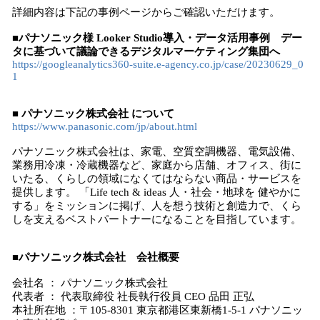
詳細内容は下記の事例ページからご確認いただけます。
■パナソニック様 Looker Studio導入・データ活用事例 デー
タに基づいて議論できるデジタルマーケティング集団へ
https://googleanalytics360-suite.e-agency.co.jp/case/20230629_0
1
■ パナソニック株式会社 について
https://www.panasonic.com/jp/about.html
パナソニック株式会社は、家電、空質空調機器、電気設備、
業務用冷凍・冷蔵機器など、家庭から店舗、オフィス、街に
いたる、くらしの領域になくてはならない商品・サービスを
提供します。 「Life tech & ideas 人・社会・地球を 健やかに
する」をミッションに掲げ、人を想う技術と創造力で、くら
しを支えるベストパートナーになることを目指しています。
■パナソニック株式会社 会社概要
会社名 ： パナソニック株式会社
代表者 ： 代表取締役 社長執行役員 CEO 品田 正弘
本社所在地 ：〒105-8301 東京都港区東新橋1-5-1 パナソニッ