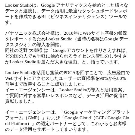
Looker Studioは、Google アナリティクスを始めとした様々な
データと連携し、データ活用に最適なダッシュボードやレポ
ートを作成できるBI（ビジネスインテリジェンス）ツールで
す。
パナソニック株式会社様は、2018年にWebサイト基盤の状況
をレポートするためLooker Studio（当時の名称はGoogle デー
タスタジオ）の導入を開始。
同社の芝野 大樹様 は「Googleアカウントを作りさえすれば、
どの国の人でも手軽に始められるライセンス管理のしやすさ
がLooker Studioを選んだ大きな理由」と、語っています。
Looker Studioを活用し施策のPDCAを回すことで、広告経由で
Webサイトにアクセスしたユーザーの直帰率を90%から80%
前半まで改善することに成功しました。
イー・エージェンシーは、Looker Studioの導入と活用提案、
ご質問に対する素早いレスポンスなど、データ活用の促進に
貢献しました。
イー・エージェンシーは、「Google マーケティング プラット
フォーム（GMP）」および「Google Cloud（GCP / Google Clo
ud Platform）」の認定パートナーとして、これからもお客様
のデータ活用をサポートしてまいります。