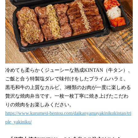
冷めても柔らかくジューシーな熟成KINTAN（牛タン）、
ご飯と合う特製塩ダレで味付けをしたプライムハラミ、
黒毛和牛の上質なカルビ、3種類のお肉が一度に楽しめる
贅沢な焼肉弁当です。一枚一枚丁寧に焼き上げたこだわ
りの焼肉をお楽しみください。
https://www.kurumesi-bentou.com/daikanyamayakinikukintan/tri
ple_yakiniku/