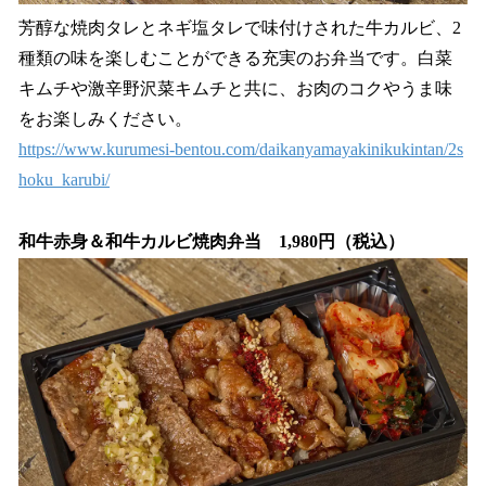
芳醇な焼肉タレとネギ塩タレで味付けされた牛カルビ、2
種類の味を楽しむことができる充実のお弁当です。白菜
キムチや激辛野沢菜キムチと共に、お肉のコクやうま味
をお楽しみください。
https://www.kurumesi-bentou.com/daikanyamayakinikukintan/2s
hoku_karubi/
和牛赤身＆和牛カルビ焼肉弁当 1,980円（税込）