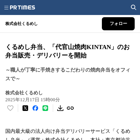
株式会社くるめし
フォロー
くるめし弁当、「代官山焼肉KINTAN」のお
弁当販売・デリバリーを開始
～職人が丁寧に手焼きするこだわりの焼肉弁当をオフィ
スで～
株式会社くるめし
2025年12月17日 15時00分
い
い
ね
！
国内最大級の法人向け弁当デリバリーサービス「くるめ
数
し弁当」（運営：株式会社くるめし、本社：東京都渋谷