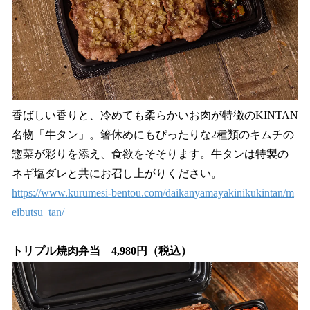
香ばしい香りと、冷めても柔らかいお肉が特徴のKINTAN
名物「牛タン」。箸休めにもぴったりな2種類のキムチの
惣菜が彩りを添え、食欲をそそります。牛タンは特製の
ネギ塩ダレと共にお召し上がりください。
https://www.kurumesi-bentou.com/daikanyamayakinikukintan/m
eibutsu_tan/
トリプル焼肉弁当 4,980円（税込）