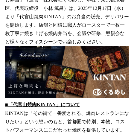
を
区、代表取締役：小林 篤昌）は、2025年12月17日（水）
読
み
より「代官山焼肉KINTAN」のお弁当の販売、デリバリー
込
を開始します。店舗と同様に職人がロースターで一枚一
み
枚丁寧に焼き上げる焼肉弁当を、会議や研修、懇親会な
中
で
ど様々なオフィスシーンでお楽しみください。
す
■「代官山焼肉KINTAN」について
KINTANは「その街で一番愛される、焼肉レストランにな
りたい」という想いのもと、首都圏で特別、本物、コス
トパフォーマンスにこだわった焼肉を提供しています。