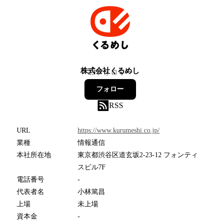
株式会社くるめし
23
フォロワー
フォロー
RSS
URL
https://www.kurumeshi.co.jp/
業種
情報通信
本社所在地
東京都渋谷区道玄坂2-23-12 フォンティ
スビル7F
電話番号
-
代表者名
小林篤昌
上場
未上場
資本金
-