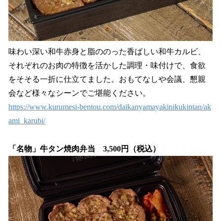
味わい深い和牛赤身と脂ののった香ばしい和牛カルビ、
それぞれのお肉の特徴を活かした調理・味付けで、食欲
をそそる一折に仕立てました。おもてなしや会議、懇親
会など様々なシーンでご堪能ください。
https://www.kurumesi-bentou.com/daikanyamayakinikukintan/ak
ami_karubi/
「名物」牛タン焼肉弁当 3,500円（税込）