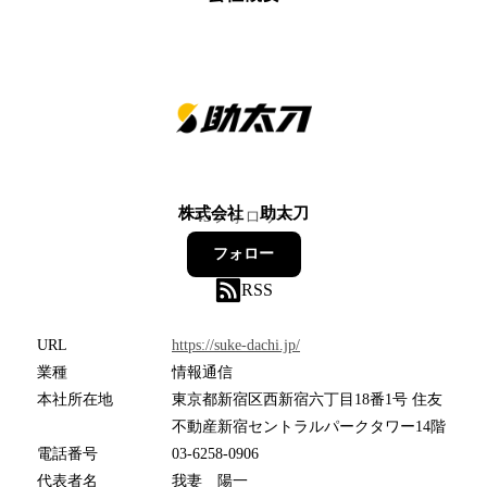
株式会社 助太刀
45
フォロワー
フォロー
RSS
URL
https://suke-dachi.jp/
業種
情報通信
本社所在地
東京都新宿区西新宿六丁目18番1号 住友
不動産新宿セントラルパークタワー14階
電話番号
03-6258-0906
代表者名
我妻 陽一