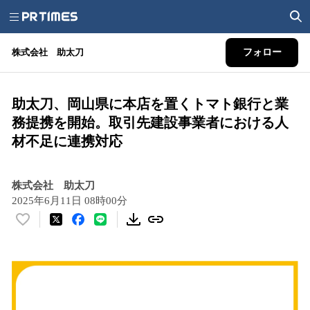
株式会社 助太刀
フォロー
助太刀、岡山県に本店を置くトマト銀行と業
務提携を開始。取引先建設事業者における人
材不足に連携対応
株式会社 助太刀
2025年6月11日 08時00分
い
い
ね
！
数
を