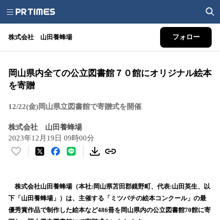
株式会社 山田養蜂場
フォロー
岡山県内全ての公立図書館７０館にオリジナル絵本
を寄贈
12/22(金)岡山県立図書館で寄贈式を開催
株式会社 山田養蜂場
2023年12月19日 09時00分
い
い
ね
！
株式会社山田養蜂場（本社:岡山県苫田郡鏡野町、代表:山田英生、以
数
下「山田養蜂場」）は、主催する「ミツバチの絵本コンクール」の最
を
優秀賞作品で制作した絵本など486冊を岡山県内の公立図書館70館に寄
読