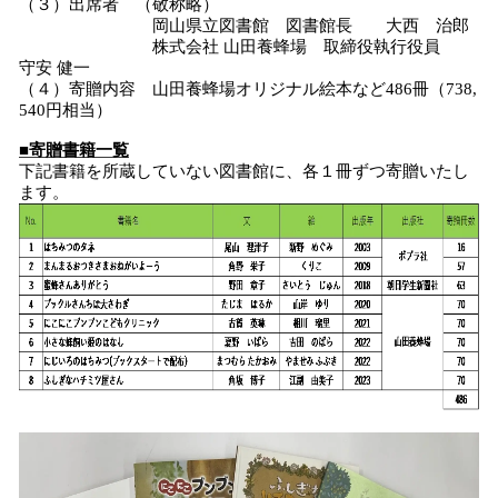
（３）出席者 （敬称略）
岡山県立図書館 図書館長 大西 治郎
株式会社 山田養蜂場 取締役執行役員
守安 健一
（４）寄贈内容 山田養蜂場オリジナル絵本など486冊（738,
540円相当）
■寄贈書籍一覧
下記書籍を所蔵していない図書館に、各１冊ずつ寄贈いたし
ます。