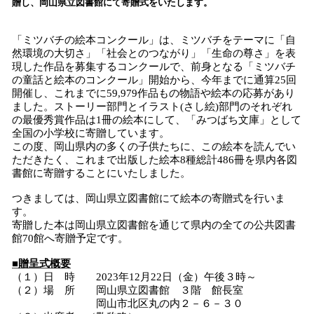
贈し、岡山県立図書館にて寄贈式をいたします。
み
込
「ミツバチの絵本コンクール」は、ミツバチをテーマに「自
み
然環境の大切さ」「社会とのつながり」「生命の尊さ」を表
中
現した作品を募集するコンクールで、前身となる「ミツバチ
で
の童話と絵本のコンクール」開始から、今年までに通算25回
す
開催し、これまでに59,979作品もの物語や絵本の応募があり
ました。ストーリー部門とイラスト(さし絵)部門のそれぞれ
の最優秀賞作品は1冊の絵本にして、「みつばち文庫」として
全国の小学校に寄贈しています。
この度、岡山県内の多くの子供たちに、この絵本を読んでい
ただきたく、これまで出版した絵本8種総計486冊を県内各図
書館に寄贈することにいたしました。
つきましては、岡山県立図書館にて絵本の寄贈式を行いま
す。
寄贈した本は岡山県立図書館を通じて県内の全ての公共図書
館70館へ寄贈予定です。
■贈呈式概要
（１）日 時 2023年12月22日（金）午後３時～
（２）場 所 岡山県立図書館 ３階 館長室
岡山市北区丸の内２－６－３０