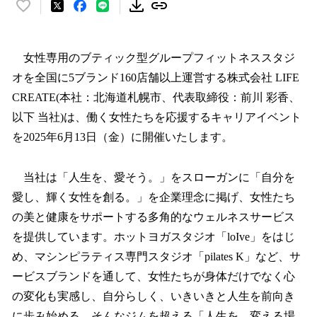
い
い
ね
！
女性専用のブティック型グループフィットネススタジ
数
オを全国に5ブランド160店舗以上運営する株式会社 LIFE
を
CREATE(本社：北海道札幌市、代表取締役：前川 彩香、
読
み
以下 当社)は、働く女性たちを応援するキャリアイベント
込
を2025年6月13日（金）に開催いたします。
み
中
で
当社は「人生を、愛そう。」をスローガンに「自分を
す
愛し、輝く女性を創る。」を企業理念に掲げ、女性たち
の美と健康をサポートする多角的なウェルネスサービス
を提供しています。ホットヨガスタジオ「loIve」をはじ
め、マシンピラティス専門スタジオ「pilates K」など、サ
ービスブランドを通して、女性たちが身体だけでなく心
の変化も実感し、自分らしく、いきいきと人生を前向き
に歩み始める、そんなジムを超える「人生を、変える場