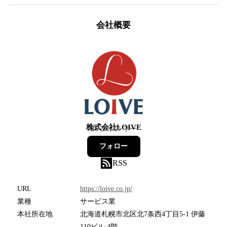
会社概要
株式会社LOIVE
26
フォロワー
フォロー
RSS
URL
https://loive.co.jp/
業種
サービス業
本社所在地
北海道札幌市北区北7条西4丁目5-1 伊藤
110ビル 4階