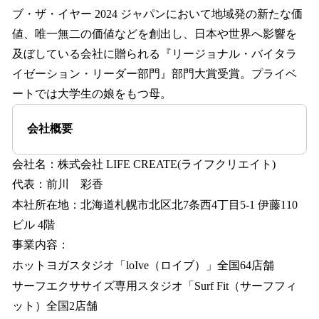
ブ・ザ・イヤー 2024 ジャパンにおいて地域発の新たな価
値、唯一無二の価値などを創出し、日本や世界へ影響を
及ぼしている会社に贈られる『リージョナル・バイタラ
イゼーション・リーダー部門』部門大賞受賞。プライベ
ートでは大学生の娘をもつ母。
会社概要
会社名：株式会社 LIFE CREATE(ライフクリエイト)
代表：前川 彩香
本社所在地：北海道札幌市北区北7条西4丁目5-1 伊藤110
ビル 4階
事業内容：
ホットヨガスタジオ「loIve（ロイブ）」全国64店舗
サーフエクササイズ専用スタジオ「Surf Fit（サーフフィ
ット）全国2店舗