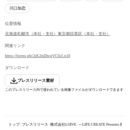
川口加恋
位置情報
北海道
札幌市
（
本社・支社
）
東京都
目黒区
（
本社・支社
）
関連リンク
https://forms.gle/2dGfnDbcgVC6cLn18
ダウンロード
プレスリリース素材
このプレスリリース内で使われている画像ファイルがダウンロードできます
トップ
プレスリリース
株式会社LOIVE
～LIFE CREATE Pre