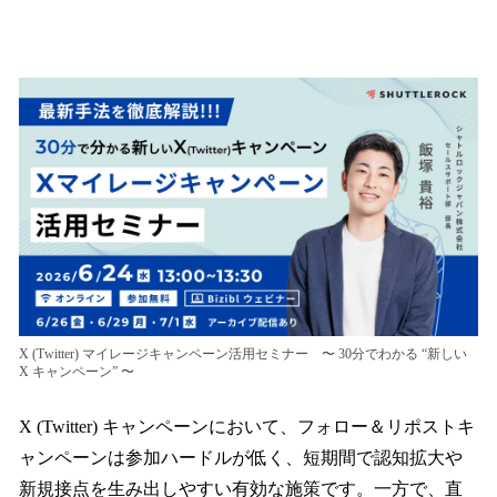
い
ね
！
数
を
読
み
込
み
中
で
す
X (Twitter) マイレージキャンペーン活用セミナー 〜 30分でわかる “新しい
X キャンペーン” 〜
X (Twitter) キャンペーンにおいて、フォロー＆リポストキ
ャンペーンは参加ハードルが低く、短期間で認知拡大や
新規接点を生み出しやすい有効な施策です。一方で、直