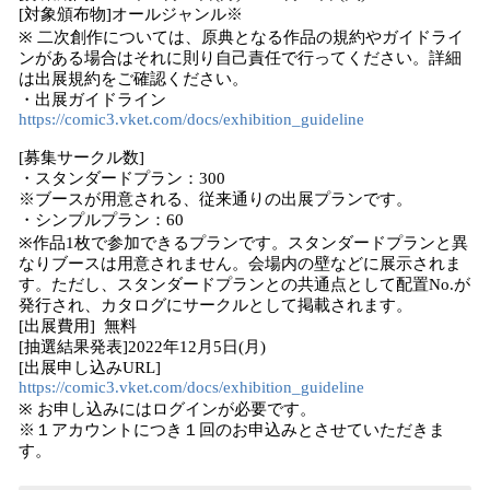
[対象頒布物]オールジャンル※
※ 二次創作については、原典となる作品の規約やガイドライ
ンがある場合はそれに則り自己責任で行ってください。詳細
は出展規約をご確認ください。
・出展ガイドライン
https://comic3.vket.com/docs/exhibition_guideline
[募集サークル数]
・スタンダードプラン：300
※ブースが用意される、従来通りの出展プランです。
・シンプルプラン：60
※作品1枚で参加できるプランです。スタンダードプランと異
なりブースは用意されません。会場内の壁などに展示されま
す。ただし、スタンダードプランとの共通点として配置No.が
発行され、カタログにサークルとして掲載されます。
[出展費用] 無料
[抽選結果発表]2022年12月5日(月)
[出展申し込みURL]
https://comic3.vket.com/docs/exhibition_guideline
※ お申し込みにはログインが必要です。
※１アカウントにつき１回のお申込みとさせていただきま
す。