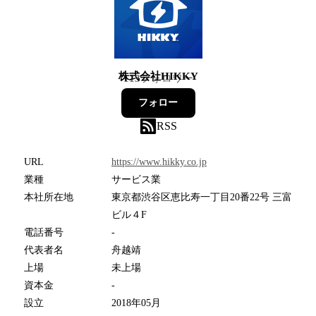
株式会社HIKKY
113
フォロワー
フォロー
RSS
URL
https://www.hikky.co.jp
業種
サービス業
本社所在地
東京都渋谷区恵比寿一丁目20番22号 三富
ビル４F
電話番号
-
代表者名
舟越靖
上場
未上場
資本金
-
設立
2018年05月