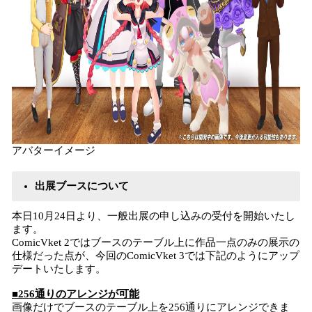
アバターイメージ
出展ブースについて
本日10月24日より、一般出展の申し込みの受付を開始いたし
ます。
ComicVket 2ではブースのテーブル上に作品一点のみの展示の
仕様だった点が、今回のComicVket 3では下記のようにアップ
デートいたします。
■256通りのアレンジが可能
画像だけでブースのテーブル上を256通りにアレンジできま