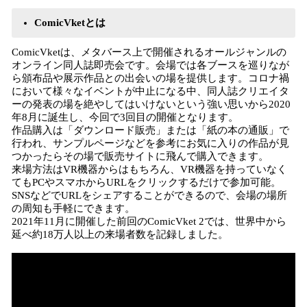
ComicVketとは
ComicVketは、メタバース上で開催されるオールジャンルの
オンライン同人誌即売会です。会場では各ブースを巡りなが
ら頒布品や展示作品との出会いの場を提供します。コロナ禍
において様々なイベントが中止になる中、同人誌クリエイタ
ーの発表の場を絶やしてはいけないという強い思いから2020
年8月に誕生し、今回で3回目の開催となります。
作品購入は「ダウンロード販売」または「紙の本の通販」で
行われ、サンプルページなどを参考にお気に入りの作品が見
つかったらその場で販売サイトに飛んで購入できます。
来場方法はVR機器からはもちろん、VR機器を持っていなく
てもPCやスマホからURLをクリックするだけで参加可能。
SNSなどでURLをシェアすることができるので、会場の場所
の周知も手軽にできます。
2021年11月に開催した前回のComicVket 2では、世界中から
延べ約18万人以上の来場者数を記録しました。