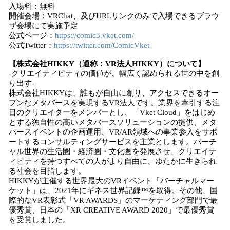
入場料：無料
開催会場：VRChat、及びURLリンクのみで入場できるブラウ
ザ会場にて実施予定
公式ページ：
https://comic3.vket.com/
公式Twitter：
https://twitter.com/ComicVket
【株式会社HIKKY（通称：VR法人HIKKY）について】
-クリエイティビティの価値が、幅広く認められる世の中を創
り出す-
株式会社HIKKYは、誰もが自由に創り、アクセスできるオー
プンなメタバースを実現するVR法人です。業界を牽引する注
目のクリエイターをメンバーとし、「Vket Cloud」をはじめ
とする独自性の高いメタバースソリューションの提供、メタ
バースイベントの企画運用、VR/AR領域への事業参入をサポ
ートするコンサルティングサービスを主業とします。バーチ
ャル世界の生活圏・経済圏・文化圏を発展させ、クリエイテ
ィビティを持つすべての人がより自由に、ゆたかに生きられ
る社会を目指します。
HIKKYが主催する世界最大のVRイベント「バーチャルマー
ケット」は、2021年にギネス世界記録™を取得。その他、国
際的なVR表彰式「VR AWARDS」のマーケティング部門で最
優秀賞、日本の「XR CREATIVE AWARD 2020」で最優秀賞
を受賞しました。