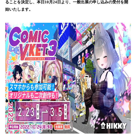
ることを決定し、本日10月24日より、一般出展の申し込みの受付を開
み
始いたします。
込
み
中
で
す