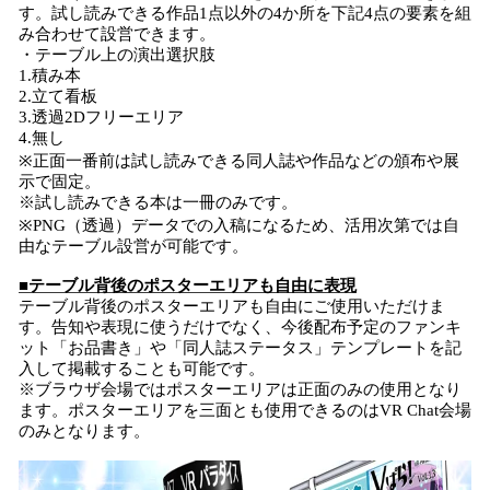
す。試し読みできる作品1点以外の4か所を下記4点の要素を組
み合わせて設営できます。
・テーブル上の演出選択肢
1.積み本
2.立て看板
3.透過2Dフリーエリア
4.無し
※正面一番前は試し読みできる同人誌や作品などの頒布や展
示で固定。
※試し読みできる本は一冊のみです。
※PNG（透過）データでの入稿になるため、活用次第では自
由なテーブル設営が可能です。
■テーブル背後のポスターエリアも自由に表現
テーブル背後のポスターエリアも自由にご使用いただけま
す。告知や表現に使うだけでなく、今後配布予定のファンキ
ット「お品書き」や「同人誌ステータス」テンプレートを記
入して掲載することも可能です。
※ブラウザ会場ではポスターエリアは正面のみの使用となり
ます。ポスターエリアを三面とも使用できるのはVR Chat会場
のみとなります。