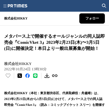
株式会社HIKKY
フォロー
メタバース上で開催するオールジャンルの同人誌即
売会『ComicVket 3』2023年2月23日(木)〜3月5日
(日)に開催決定！本日より一般出展募集が開始！
株式会社HIKKY
2022年10月24日 13時30分
い
い
ね
！
株式会社HIKKY（本社：東京都渋谷区、代表取締役：舟越靖）は、
数
2023年2月23日(木)から3月5日(日)にかけて、メタバース上での同人誌
を
即売会『ComicVket 3』（読み：コミックブイケット スリー）を開催す
読