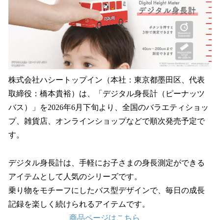
を
読
み
込
み
中
で
す
株式会社ハシートップイン（本社：東京都墨田区、代表
取締役：橋本貴裕）は、「デジタル身長計（ピーナッツ
バス）」を2026年6月下旬より、全国のバラエティショッ
プ、雑貨店、オンラインショップなどで順次発売予定で
す。
デジタル身長計は、手軽にお子さまの身長測定ができる
アイテムとして人気のシリーズです。
乗り物をモチーフにしたバス型デザインで、毎日の成長
記録を楽しく続けられるアイテムです。
商品ページはこちら