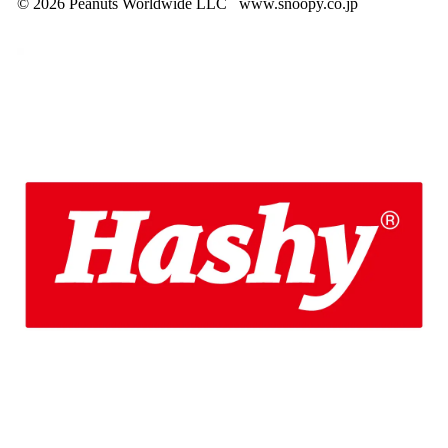
© 2026 Peanuts Worldwide LLC www.snoopy.co.jp